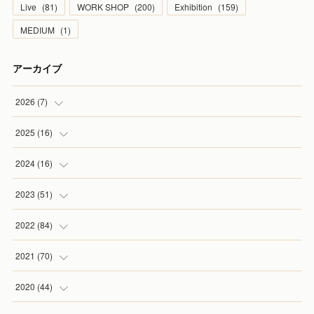
Live
(
81
)
WORK SHOP
(
200
)
Exhibition
(
159
)
MEDIUM
(
1
)
アーカイブ
2026
(
7
)
(
1
)
2025
(
16
)
(
2
)
(
2
)
2024
(
16
)
(
2
)
(
1
)
(
3
)
2023
(
51
)
(
1
)
(
2
)
(
2
)
(
1
)
2022
(
84
)
(
1
)
(
1
)
(
3
)
(
4
)
(
9
)
2021
(
70
)
(
2
)
(
1
)
(
6
)
(
2
)
(
10
)
2020
(
44
)
(
1
)
(
1
)
(
5
)
(
6
)