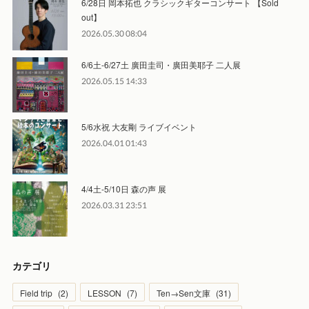
6/28日 岡本拓也 クラシックギターコンサート 【Sold
out】
2026.05.30 08:04
6/6土-6/27土 廣田圭司・廣田美耶子 二人展
2026.05.15 14:33
5/6水祝 大友剛 ライブイベント
2026.04.01 01:43
4/4土-5/10日 森の声 展
2026.03.31 23:51
カテゴリ
Field trip
(
2
)
LESSON
(
7
)
Ten→Sen文庫
(
31
)