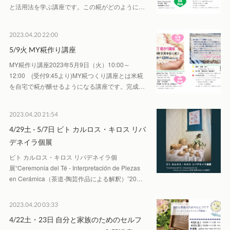
と活⽤法を学ぶ講座です。この糀がどのように…
2023.04.20 22:00
5/9火 MY糀作り講座
MY糀作り講座2023年5月9日（火） 10:00～
12:00 (受付9:45より)MY糀つくり講座とは米糀
を自宅で糀が醸せるようになる講座です。完成…
2023.04.20 21:54
4/29土 - 5/7日 ビト カルロス・キロス リバ
デネイラ個展
ビト カルロス・キロス リバデネイラ個
展“Ceremonia del Té - Interpretación de Piezas
en Cerámica（茶道-陶芸作品による解釈）”20…
2023.04.20 03:33
4/22土・23日 自分と家族のためのセルフ