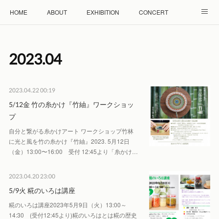
HOME
ABOUT
EXHIBITION
CONCERT
WORKSHOP
モザイクタイル教室
雲と羊 羊毛教室
2023
.
04
RENTAL
ACCESS
Facebook
Instagram
2023.04.22 00:19
5/12金 竹の糸かけ『竹紬』ワークショッ
プ
自分と繋がる糸かけアート ワークショップ竹林
に光と風を竹の糸かけ『竹紬』2023. 5月12日
（金）13:00〜16:00 受付 12:45より「糸かけ…
2023.04.20 23:00
5/9火 糀のいろは講座
糀のいろは講座2023年5月9日（火） 13:00～
14:30 (受付12:45より)糀のいろはとは糀の歴史