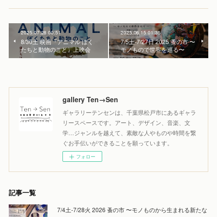
2025.07.28 00:51
2025.06.15 01:35
8/30土 映画『アニマル ぼく
7/5土-7/27日 2025 蚤の市 〜
たちと動物のこと』上映会
モノもので世界を巡る〜
gallery Ten→Sen
ギャラリーテンセンは、千葉県松戸市にあるギャラ
リースペースです。アート、デザイン、音楽、文
学…ジャンルを越えて、素敵な人やものや時間を繋
ぐお手伝いができることを願っています。
フォロー
記事一覧
7/4土-7/28火 2026 蚤の市 〜モノものから生まれる新たな