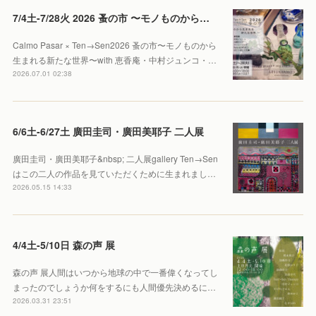
7/4土-7/28火 2026 蚤の市 〜モノものから生まれる新たな世界〜
Calmo Pasar × Ten→Sen2026 蚤の市〜モノものから
生まれる新たな世界〜with 恵香庵・中村ジュンコ・…
2026.07.01 02:38
6/6土-6/27土 廣田圭司・廣田美耶子 二人展
廣田圭司・廣田美耶子&nbsp; 二人展gallery Ten→Sen
はこの二人の作品を見ていただくために生まれまし…
2026.05.15 14:33
4/4土-5/10日 森の声 展
森の声 展人間はいつから地球の中で一番偉くなってし
まったのでしょうか何をするにも人間優先決めるに…
2026.03.31 23:51