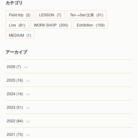
カテゴリ
Field trip
(
2
)
LESSON
(
7
)
Ten→Sen文庫
(
31
)
Live
(
81
)
WORK SHOP
(
200
)
Exhibition
(
159
)
MEDIUM
(
1
)
アーカイブ
2026
(
7
)
(
1
)
2025
(
16
)
(
2
)
(
2
)
2024
(
16
)
(
2
)
(
1
)
(
3
)
2023
(
51
)
(
1
)
(
2
)
(
2
)
(
1
)
2022
(
84
)
(
1
)
(
1
)
(
3
)
(
4
)
(
9
)
2021
(
70
)