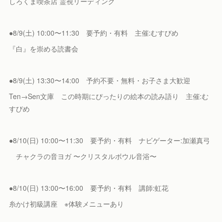
しろくま喫茶店 霊視リーディング
●8/9(土) 10:00〜11:30 要予約・有料 主催:むすびめ
『白』を崇める読書会
●8/9(土) 13:30〜14:00 予約不要・無料・お子さま大歓迎
Ten→Sen文庫 この時期にぴったりの絵本の読み語り 主催:む
すびめ
●8/10(日) 10:00〜11:30 要予約・有料 ナビゲーター:加瀬真弓
チャクラの音ヨガ 〜クリスタルボウル音浴〜
●8/10(日) 13:00〜16:00 要予約・有料 講師:虹花
糸かけ初級講座 ※体験メニューあり