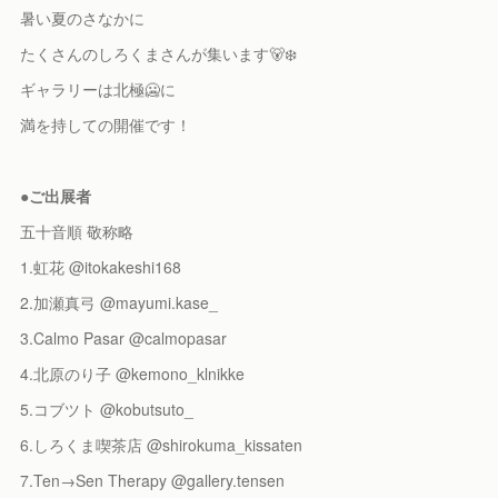
暑い夏のさなかに
たくさんのしろくまさんが集います🐻‍❄️
ギャラリーは北極🥶に
満を持しての開催です！
●ご出展者
五十音順 敬称略
1.虹花 @itokakeshi168
2.加瀬真弓 @mayumi.kase_
3.Calmo Pasar @calmopasar
4.北原のり子 @kemono_klnikke
5.コブツト @kobutsuto_
6.しろくま喫茶店 @shirokuma_kissaten
7.Ten→Sen Therapy @gallery.tensen