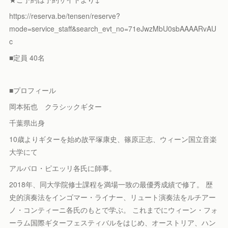
https://reserva.be/tensen/reserve?
mode=service_staff&search_evt_no=71eJwzMbU0sbAAAARvAU
c
■定員 40名
■プロフィール
岡本拓也 クラシックギター
千葉県出身
10歳よりギターを始め故平塚康史、篠原正志、ウィーン国立音楽
大学にて
アルバロ・ピエッリ各氏に師事。
2018年、同大学院修士課程を満場一致の最優秀成績で修了。 歴
史的演奏法をインゴマー・ライナー、リュート演奏法をルチアー
ノ・コンティーニ各氏のもとで学ぶ。 これまでにウィーン・フォ
ーラム国際ギターフェスティバルをはじめ、オーストリア、ハン