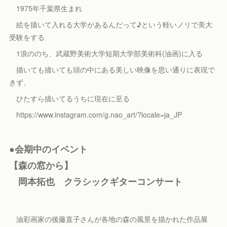
1975年千葉県生まれ
絵を描いて入れる大学があるんだって♪という軽いノリで美大
受験をする
1浪ののち、武蔵野美術大学短期大学部美術科(油画)に入る
描いても描いても頭の中にある美しい映像を思い通りに表現で
きず、
ひたすら描いてるうちに現在に至る
https://www.instagram.com/g.nao_art/?locale=ja_JP
●会期中のイベント
【森の窓から】
岡本拓也 クラシックギターコンサート
油彩画家の後藤直子さんが各地の森の風景を描かれた作品展