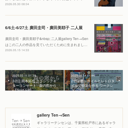
2026.05.30 08:04
6/6土-6/27土 廣田圭司・廣田美耶子 二人展
廣田圭司・廣田美耶子&nbsp; 二人展gallery Ten→Sen
はこの二人の作品を見ていただくために生まれまし…
2026.05.15 14:33
2025.02.11 01:39
2025.01.14 01:44
3/2日 岡本拓也 クラシックギ
2/2日 甍トタイルとレトロタ
ターコンサート - 森の窓から
イルで額装を作る ワークシ
-【Sold out】
ョップ
gallery Ten→Sen
ギャラリーテンセンは、千葉県松戸市にあるギャラ