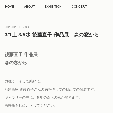
HOME
ABOUT
EXHIBITION
CONCERT
WORKSHOP
モザイクタイル教室
雲と羊 羊毛教室
2025.02.01 07:38
RENTAL
ACCESS
Facebook
Instagram
3/1土-3/5水 後藤直子 作品展 - 森の窓から -
.
後藤直子 作品展
森の窓から
力強く、そして純粋に。
油彩画家 後藤直子さんの満を侍しての初めての個展です。
ギャラリーの中に、各地の森への窓が開きます。
深呼吸をしにいらしてください。