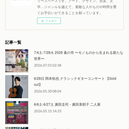
リースペースです。アート、デザイン、音楽、文
学…ジャンルを越えて、素敵な人やものや時間を繋
ぐお手伝いができることを願っています。
フォロー
記事一覧
7/4土-7/28火 2026 蚤の市 〜モノものから生まれる新たな
世界〜
2026.07.01 02:38
6/28日 岡本拓也 クラシックギターコンサート 【Sold
out】
2026.05.30 08:04
6/6土-6/27土 廣田圭司・廣田美耶子 二人展
2026.05.15 14:33