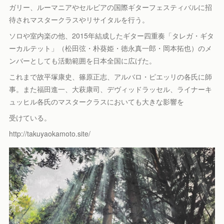
ガリー、ルーマニアやセルビアの国際ギターフェスティバルに招
待されマスタークラスやリサイタルを行う。
ソロや室内楽の他、2015年結成したギター四重奏「タレガ・ギタ
ーカルテット」（松田弦・朴葵姫・徳永真一郎・岡本拓也）のメ
ンバーとしても活動範囲を日本全国に広げた。
これまで故平塚康史、篠原正志、アルバロ・ピエッリの各氏に師
事。また福田進一、大萩康司、デヴィッドラッセル、ライナーキ
ュッヒル各氏のマスタークラスにおいても大きな影響を
受けている。
http://takuyaokamoto.site/