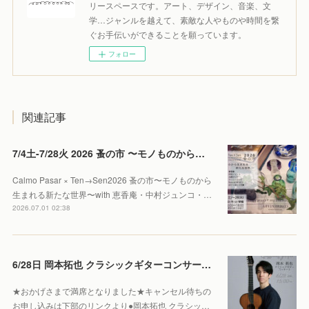
リースペースです。アート、デザイン、音楽、文
学…ジャンルを越えて、素敵な人やものや時間を繋
ぐお手伝いができることを願っています。
フォロー
関連記事
7/4土-7/28火 2026 蚤の市 〜モノものから生まれる新たな世界〜
Calmo Pasar × Ten→Sen2026 蚤の市〜モノものから
生まれる新たな世界〜with 恵香庵・中村ジュンコ・…
2026.07.01 02:38
6/28日 岡本拓也 クラシックギターコンサート 【Sold out】
★おかげさまで満席となりました★キャンセル待ちの
お申し込みは下部のリンクより●岡本拓也 クラシッ…