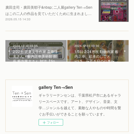
廣田圭司・廣田美耶子&nbsp; 二人展gallery Ten→Sen
はこの二人の作品を見ていただくために生まれまし…
2026.05.15 14:33
2024.12.10 03:05
2024.12.10 00:30
2/22土 児童文学作家 斎藤惇
1/5日-2/24月祝 動物画家 薮
夫さん・薮内正幸美術館 館
内正幸 絵本のしごと
長 藪内竜太さん 対談【So…
vol.5 〜若き日の仕事〜 …
gallery Ten→Sen
ギャラリーテンセンは、千葉県松戸市にあるギャラ
リースペースです。アート、デザイン、音楽、文
学…ジャンルを越えて、素敵な人やものや時間を繋
ぐお手伝いができることを願っています。
フォロー