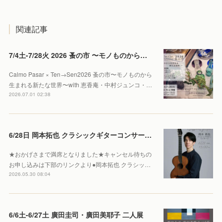
関連記事
7/4土-7/28火 2026 蚤の市 〜モノものから生まれる新たな世界〜
Calmo Pasar × Ten→Sen2026 蚤の市〜モノものから
生まれる新たな世界〜with 恵香庵・中村ジュンコ・…
2026.07.01 02:38
6/28日 岡本拓也 クラシックギターコンサート 【Sold out】
★おかげさまで満席となりました★キャンセル待ちの
お申し込みは下部のリンクより●岡本拓也 クラシッ…
2026.05.30 08:04
6/6土-6/27土 廣田圭司・廣田美耶子 二人展