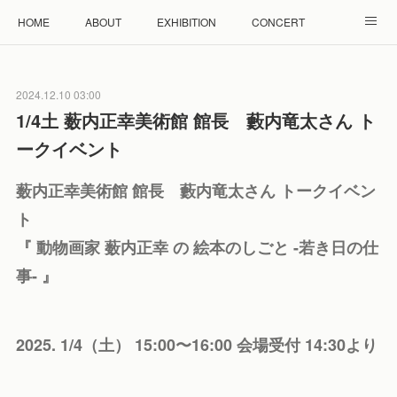
HOME
ABOUT
EXHIBITION
CONCERT
WORKSHOP
モザイクタイル教室
雲と羊 羊毛教室
2024.12.10 03:00
RENTAL
ACCESS
Facebook
Instagram
1/4土 薮内正幸美術館 館長 藪内竜太さん ト
ークイベント
薮内正幸美術館 館長 藪内竜太さん トークイベン
ト
『 動物画家 薮内正幸 の 絵本のしごと -若き日の仕
事- 』
2025. 1/4（土） 15:00〜16:00 会場受付 14:30より