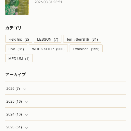
2026.03.31 23:51
カテゴリ
Field trip
(
2
)
LESSON
(
7
)
Ten→Sen文庫
(
31
)
Live
(
81
)
WORK SHOP
(
200
)
Exhibition
(
159
)
MEDIUM
(
1
)
アーカイブ
2026
(
7
)
(
1
)
2025
(
16
)
(
2
)
(
2
)
2024
(
16
)
(
2
)
(
1
)
(
3
)
2023
(
51
)