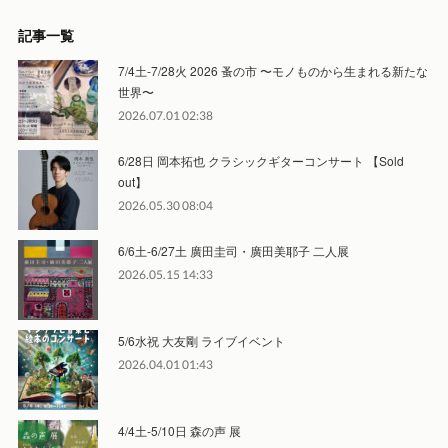
記事一覧
7/4土-7/28火 2026 蚤の市 〜モノものから生まれる新たな
世界〜
2026.07.01 02:38
6/28日 岡本拓也 クラシックギターコンサート 【Sold
out】
2026.05.30 08:04
6/6土-6/27土 廣田圭司・廣田美耶子 二人展
2026.05.15 14:33
5/6水祝 大友剛 ライブイベント
2026.04.01 01:43
4/4土-5/10日 森の声 展