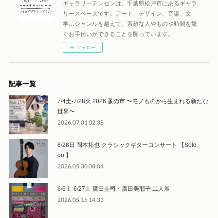
ギャラリーテンセンは、千葉県松戸市にあるギャラ
リースペースです。アート、デザイン、音楽、文
学…ジャンルを越えて、素敵な人やものや時間を繋
ぐお手伝いができることを願っています。
フォロー
記事一覧
7/4土-7/28火 2026 蚤の市 〜モノものから生まれる新たな
世界〜
2026.07.01 02:38
6/28日 岡本拓也 クラシックギターコンサート 【Sold
out】
2026.05.30 08:04
6/6土-6/27土 廣田圭司・廣田美耶子 二人展
2026.05.15 14:33