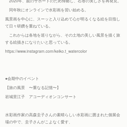
2020年、親のサポートのため帰郷し、石巻の美しさを再発見。
同年秋にオンラインで水彩画を習い始める。
風景画を中心に、スーッと入り込めて心が明るくなる絵を目指し
て日々研鑽を重ねている。
これからは各地を巡りながら、その土地の美しい風景を描く旅
する絵描きになりたいと思っている。
https://www.instagram.com/keiko.t_watercolor
●会期中のイベント
【旅の風景 〜重なる記憶〜】
岩城里江子 アコーディオンコンサート
水彩画作家の高森圭子さんの素晴らしい水彩画に囲まれた個展会
場の中で、圭子さんがこよなく愛す、