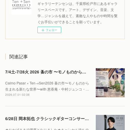
ギャラリーテンセンは、千葉県松戸市にあるギャラ
リースペースです。アート、デザイン、音楽、文
学…ジャンルを越えて、素敵な人やものや時間を繋
ぐお手伝いができることを願っています。
フォロー
関連記事
7/4土-7/28火 2026 蚤の市 〜モノものから生まれる新たな世界〜
Calmo Pasar × Ten→Sen2026 蚤の市〜モノものから
生まれる新たな世界〜with 恵香庵・中村ジュンコ・…
2026.07.01 02:38
6/28日 岡本拓也 クラシックギターコンサート 【Sold out】
★おかげさまで満席となりました★キャンセル待ちの