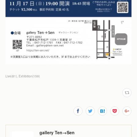
Live
(
81
)
Exhibition
(
159
)
gallery Ten→Sen