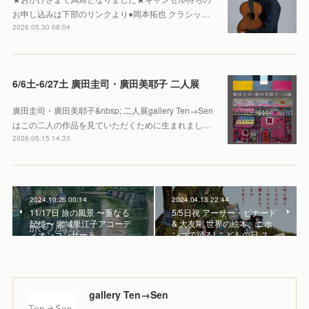
お申し込みは下部のリンクより●岡本拓也 クラシッ…
2026.05.30 08:04
6/6土-6/27土 廣田圭司・廣田美耶子 二人展
廣田圭司・廣田美耶子&nbsp; 二人展gallery Ten→Sen
はこの二人の作品を見ていただくために生まれまし…
2026.05.15 14:33
2024.10.26 00:14
2024.04.13 22:44
11/17日 旅の風景 〜重なる
5/5日祝 アーサー・ビナード
記憶〜 岩城里江子アコーデ
& 大友剛 世界の絵本、ニホ
ィオンコンサート
ンゴで踊る! こどもの日 ス…
gallery Ten→Sen