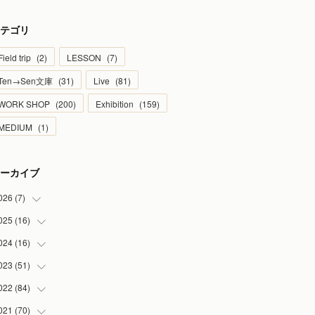
テゴリ
Field trip
(
2
)
LESSON
(
7
)
Ten→Sen文庫
(
31
)
Live
(
81
)
WORK SHOP
(
200
)
Exhibition
(
159
)
MEDIUM
(
1
)
ーカイブ
026
(
7
)
025
(
16
(
1
)
)
(
2
)
024
(
16
(
2
)
)
(
2
)
(
1
)
023
(
51
(
3
)
)
(
1
)
(
2
)
(
2
)
022
(
84
(
1
)
)
(
1
)
(
1
)
(
3
)
(
4
)
021
(
70
(
9
)
)