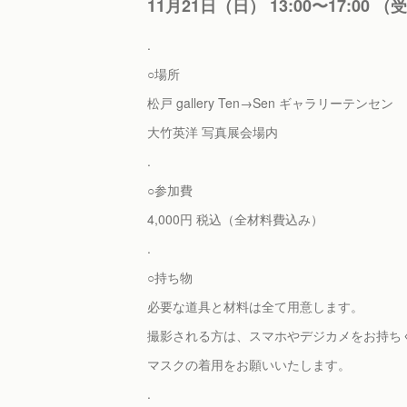
11月21日（日） 13:00〜17:00 （
.
○場所
松戸 gallery Ten→Sen ギャラリーテンセン
大竹英洋 写真展会場内
.
○参加費
4,000円 税込（全材料費込み）
.
○持ち物
必要な道具と材料は全て用意します。
撮影される方は、スマホやデジカメをお持ち
マスクの着用をお願いいたします。
.