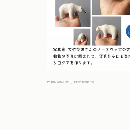
WORK SHOP
(
200
)
Exhibition
(
159
)