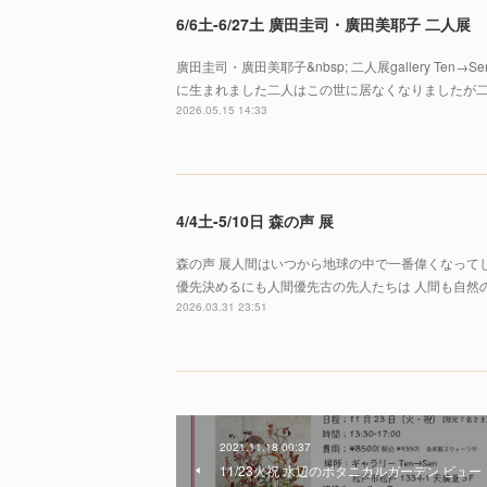
6/6土-6/27土 廣田圭司・廣田美耶子 二人展
廣田圭司・廣田美耶子&nbsp; 二人展gallery Te
に生まれました二人はこの世に居なくなりましたが
2026.05.15 14:33
4/4土-5/10日 森の声 展
森の声 展人間はいつから地球の中で一番偉くなって
優先決めるにも人間優先古の先人たちは 人間も自然
2026.03.31 23:51
2021.11.18 00:37
11/23火祝 水辺のボタニカルガーデン ビュー