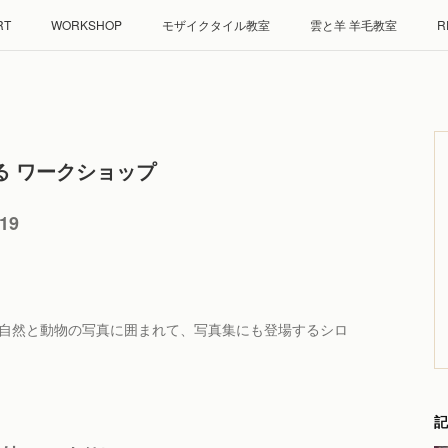
RT
WORKSHOP
モザイクタイル教室
雲と羊 羊毛教室
R
くる ワークショップ
19
大自然と動物の写真に囲まれて、写真集にも登場するシロ
記