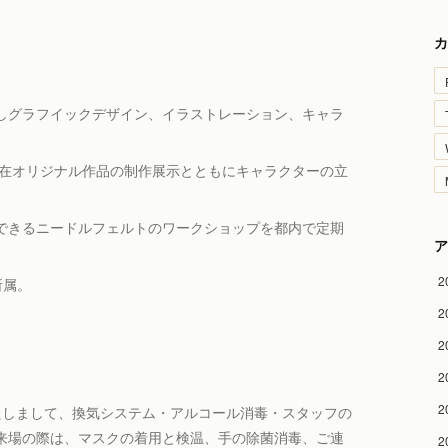
カ
しグラフイックデザイン、イラストレーション、キャラ
現在オリジナル作品の制作展示とともにキャラクターの立
゙きるニードルフェルトのワークショップを都内で定期
ア
2
s所属。
2
2
2
2
たしまして、換気システム・アルコール消毒・スタッフの
゙来場の際は、マスクの着用と検温、手の除菌消毒、ご連
2