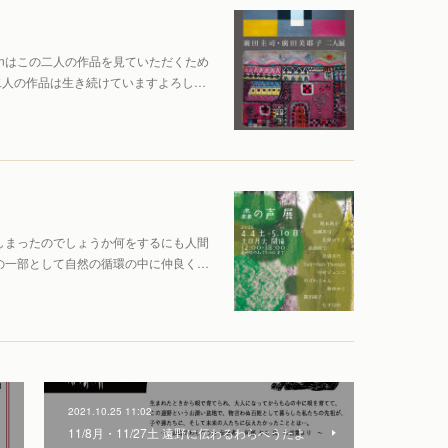
n→Senはこの二人の作品を見ていただくため
二人の作品は生き続けていますよろし…
しまったのでしょうか何をするにも人間
の一部として自然の循環の中に仲良く…
2021.10.25 11:02
11/8月・11/27土 遠野に伝わるわらべうたよ