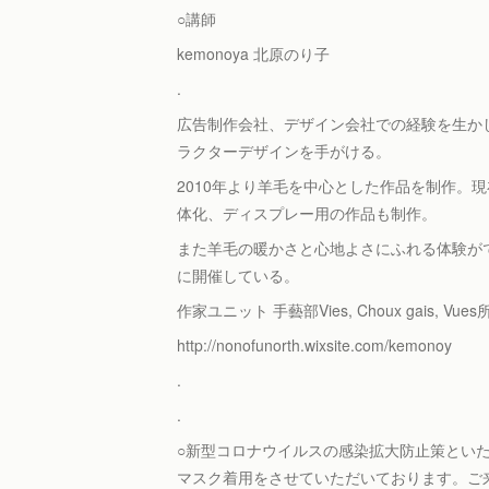
○講師
kemonoya 北原のり子
.
広告制作会社、デザイン会社での経験を生か
ラクターデザインを手がける。
2010年より羊毛を中心とした作品を制作。
体化、ディスプレー用の作品も制作。
また羊毛の暖かさと心地よさにふれる体験がて
に開催している。
作家ユニット 手藝部Vies, Choux gais, Vue
http://nonofunorth.wixsite.com/kemonoy
.
.
○新型コロナウイルスの感染拡大防止策とい
マスク着用をさせていただいております。こ