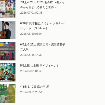
7/4土-7/28火 2026 蚤の市 〜モノも
のから生まれる新たな世界〜
2026.07.01 02:38
6/28日 岡本拓也 クラシックギターコ
ンサート 【Sold out】
2026.05.30 08:04
6/6土-6/27土 廣田圭司・廣田美耶子
二人展
2026.05.15 14:33
5/6水祝 大友剛 ライブイベント
2026.04.01 01:43
4/4土-5/10日 森の声 展
2026.03.31 23:51