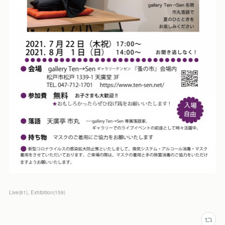
Live
(
81
)
Exhibition
(
159
)