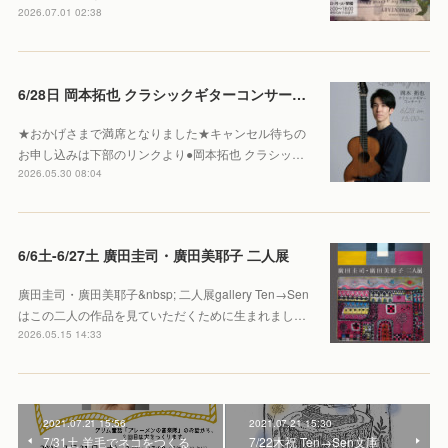
2026.07.01 02:38
6/28日 岡本拓也 クラシックギターコンサート 【Sold out】
★おかげさまで満席となりました★キャンセル待ちの
お申し込みは下部のリンクより●岡本拓也 クラシッ…
2026.05.30 08:04
6/6土-6/27土 廣田圭司・廣田美耶子 二人展
廣田圭司・廣田美耶子&nbsp; 二人展gallery Ten→Sen
はこの二人の作品を見ていただくために生まれまし…
2026.05.15 14:33
2021.07.21 15:56
2021.07.21 15:30
7/31土 羊毛でネコをつくる
7/22木祝 Ten→Sen文庫