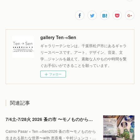
gallery Ten→Sen
ギャラリーテンセンは、千葉県松戸市にあるギャラ
リースペースです。アート、デザイン、音楽、文
学…ジャンルを越えて、素敵な人やものや時間を繋
ぐお手伝いができることを願っています。
フォロー
関連記事
7/4土-7/28火 2026 蚤の市 〜モノものから生まれる新たな世界〜
Calmo Pasar × Ten→Sen2026 蚤の市〜モノものから
生まれる新たな世界〜with 恵香庵・中村ジュンコ・…