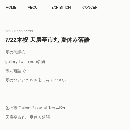
HOME
ABOUT
EXHIBITION
CONCERT
WORKSHOP
モザイクタイル教室
雲と羊 羊毛教室
2021.07.21 15:33
RENTAL
ACCESS
Facebook
Instagram
7/22木祝 天廣亭市丸 夏休み落語
夏の落語会!
gallery Ten→Sen名物
市丸落語で
夏のひとときをお楽しみください
.
.
蚤の市 Calmo Pasar at Ten→Sen
天廣亭市丸 夏休み落語
.