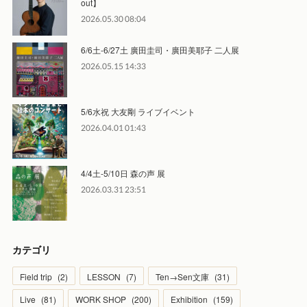
out】
2026.05.30 08:04
6/6土-6/27土 廣田圭司・廣田美耶子 二人展
2026.05.15 14:33
5/6水祝 大友剛 ライブイベント
2026.04.01 01:43
4/4土-5/10日 森の声 展
2026.03.31 23:51
カテゴリ
Field trip
(
2
)
LESSON
(
7
)
Ten→Sen文庫
(
31
)
Live
(
81
)
WORK SHOP
(
200
)
Exhibition
(
159
)