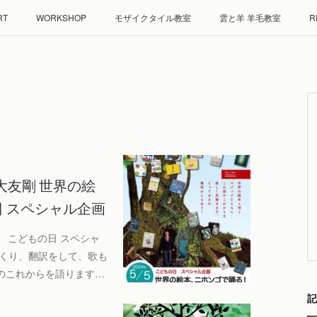
RT
WORKSHOP
モザイクタイル教室
雲と羊 羊毛教室
R
 大友剛 世界の絵
日 スペシャル企画
 こどもの日 スペシャ
つくり、翻訳をして、歌も
のこれからを語ります…
記