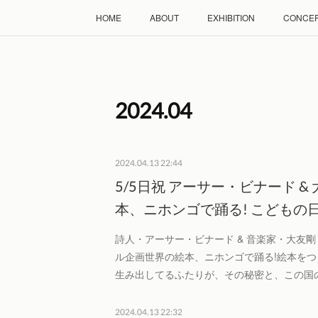
HOME
ABOUT
EXHIBITION
CONCE
2024
.
04
2024.04.13 22:44
5/5日祝 アーサー・ビナード &
本、ニホンゴで踊る! こどもの
詩人・アーサー・ビナード & 音楽家・大友剛
ル企画世界の絵本、ニホンゴで踊る!絵本を
生み出してるふたりが、その秘密と、この国
2024.04.13 22:32