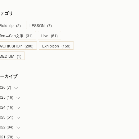
テゴリ
Field trip
(
2
)
LESSON
(
7
)
Ten→Sen文庫
(
31
)
Live
(
81
)
WORK SHOP
(
200
)
Exhibition
(
159
)
MEDIUM
(
1
)
ーカイブ
026
(
7
)
025
(
16
(
1
)
)
(
2
)
024
(
16
(
2
)
)
(
2
)
(
1
)
023
(
51
(
3
)
)
(
1
)
(
2
)
(
2
)
022
(
84
(
1
)
)
(
1
)
(
1
)
(
3
)
(
4
)
021
(
70
(
9
)
)