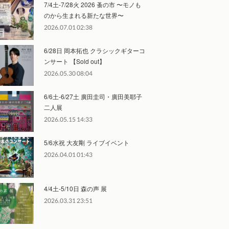
7/4土-7/28火 2026 蚤の市 〜モノも
のから生まれる新たな世界〜
2026.07.01 02:38
6/28日 岡本拓也 クラシックギターコ
ンサート 【Sold out】
2026.05.30 08:04
6/6土-6/27土 廣田圭司・廣田美耶子
二人展
2026.05.15 14:33
5/6水祝 大友剛 ライブイベント
2026.04.01 01:43
4/4土-5/10日 森の声 展
2026.03.31 23:51