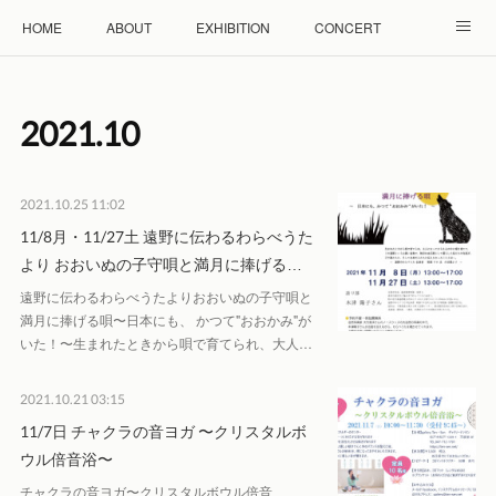
HOME
ABOUT
EXHIBITION
CONCERT
WORKSHOP
モザイクタイル教室
雲と羊 羊毛教室
2021
.
10
RENTAL
ACCESS
Facebook
Instagram
2021.10.25 11:02
11/8月・11/27土 遠野に伝わるわらべうた
より おおいぬの子守唄と満月に捧げる…
遠野に伝わるわらべうたよりおおいぬの子守唄と
満月に捧げる唄〜日本にも、 かつて"おおかみ"が
いた！〜生まれたときから唄で育てられ、大人…
2021.10.21 03:15
11/7日 チャクラの音ヨガ 〜クリスタルボ
ウル倍音浴〜
チャクラの音ヨガ〜クリスタルボウル倍音