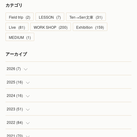
カテゴリ
Field trip
(
2
)
LESSON
(
7
)
Ten→Sen文庫
(
31
)
Live
(
81
)
WORK SHOP
(
200
)
Exhibition
(
159
)
MEDIUM
(
1
)
アーカイブ
2026
(
7
)
(
1
)
2025
(
16
)
(
2
)
(
2
)
2024
(
16
)
(
2
)
(
1
)
(
3
)
2023
(
51
)
(
1
)
(
2
)
(
2
)
(
1
)
2022
(
84
)
(
1
)
(
1
)
(
3
)
(
4
)
(
9
)
2021
(
70
)