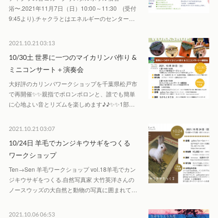
浴〜.2021年11月7日（日）10:00～11:30 (受付
9:45より).チャクラとはエネルギーのセンター…
2021.10.21 03:13
10/30土 世界に一つのマイカリンバ作り &
ミニコンサート＋演奏会
大好評のカリンバワークショップを千葉県松戸市
で再開催✨✨親指でポロンポロンと、誰でも簡単
に心地よい音とリズムを楽しめます♪♪✨✨1部…
2021.10.21 03:07
10/24日 羊毛でカンジキウサギをつくる
ワークショップ
Ten→Sen 羊毛ワークショップ vol.18羊毛でカン
ジキウサギをつくる.自然写真家 大竹英洋さんの
ノースウッズの大自然と動物の写真に囲まれて…
2021.10.06 06:53