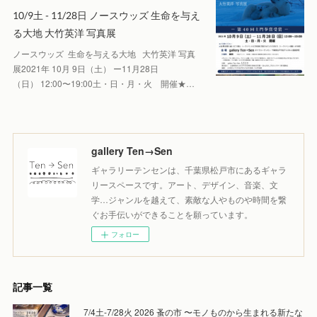
10/9土 - 11/28日 ノースウッズ 生命を与え
る大地 大竹英洋 写真展
ノースウッズ 生命を与える大地 大竹英洋 写真
展2021年 10月 9日（土） ー11月28日
（日） 12:00〜19:00土・日・月・火 開催★…
gallery Ten→Sen
ギャラリーテンセンは、千葉県松戸市にあるギャラ
リースペースです。アート、デザイン、音楽、文
学…ジャンルを越えて、素敵な人やものや時間を繋
ぐお手伝いができることを願っています。
フォロー
記事一覧
7/4土-7/28火 2026 蚤の市 〜モノものから生まれる新たな