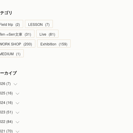
テゴリ
Field trip
(
2
)
LESSON
(
7
)
Ten→Sen文庫
(
31
)
Live
(
81
)
WORK SHOP
(
200
)
Exhibition
(
159
)
MEDIUM
(
1
)
ーカイブ
026
(
7
)
025
(
16
(
1
)
)
(
2
)
024
(
16
(
2
)
)
(
2
)
(
1
)
023
(
51
(
3
)
)
(
1
)
(
2
)
(
2
)
022
(
84
(
1
)
)
(
1
)
(
1
)
(
3
)
(
4
)
021
(
70
(
9
)
)