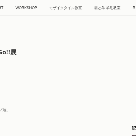
RT
WORKSHOP
モザイクタイル教室
雲と羊 羊毛教室
R
o!!展
゚展。
記