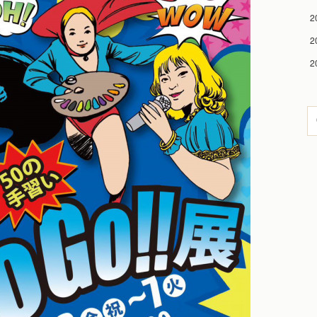
2
2
2