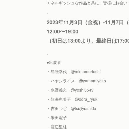
エネルギッシュな作品と共に、皆様にお会いて
.
2023年11月3日（金祝）-11月7
12:00〜19:00
（初日は13:00より、最終日は17:0
.
●出展者
・島袋幸代 @mimamorieshi
・ハヤシライス @yamamiyoko
・水野義久 @yoshi3549
・龍海恵美子 @dora_ryuk
・吉田つぢ @tsujiyoshida
・米田憲子
・渡辺里桂