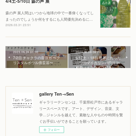
4/4土-5/10日 森の声 展
森の声 展人間はいつから地球の中で一番偉くなってし
まったのでしょうか何をするにも人間優先決めるに…
2026.03.31 23:51
2023.06.24 01:00
2023.06.09 08:20
7/2日 チャクラの音ヨガ 〜ク
6/17土・18日 世界にたった
リスタルボウル倍音浴〜
一つのマイカリンバ作り in
松戸（ミニライブ付き）
gallery Ten→Sen
ギャラリーテンセンは、千葉県松戸市にあるギャラ
リースペースです。アート、デザイン、音楽、文
学…ジャンルを越えて、素敵な人やものや時間を繋
ぐお手伝いができることを願っています。
フォロー