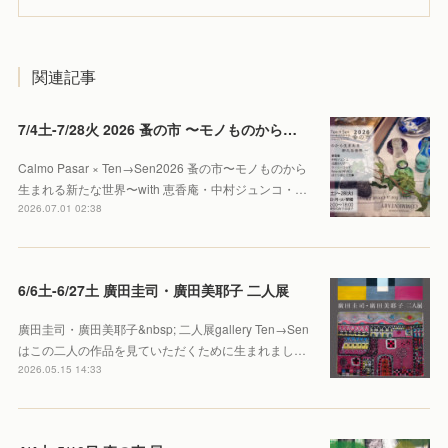
関連記事
7/4土-7/28火 2026 蚤の市 〜モノものから生まれる新たな世界〜
Calmo Pasar × Ten→Sen2026 蚤の市〜モノものから
生まれる新たな世界〜with 恵香庵・中村ジュンコ・…
2026.07.01 02:38
6/6土-6/27土 廣田圭司・廣田美耶子 二人展
廣田圭司・廣田美耶子&nbsp; 二人展gallery Ten→Sen
はこの二人の作品を見ていただくために生まれまし…
2026.05.15 14:33