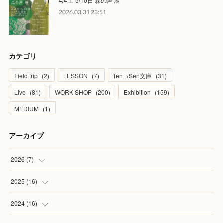
4/4土-5/10日 森の声 展
2026.03.31 23:51
カテゴリ
Field trip
(
2
)
LESSON
(
7
)
Ten→Sen文庫
(
31
)
Live
(
81
)
WORK SHOP
(
200
)
Exhibition
(
159
)
MEDIUM
(
1
)
アーカイブ
2026
(
7
)
(
1
)
2025
(
16
)
(
2
)
(
2
)
2024
(
16
)
(
2
)