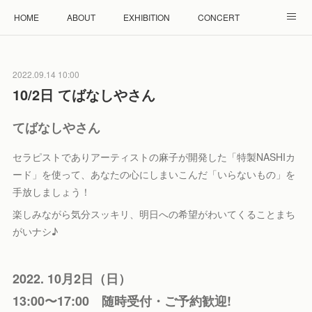
HOME
ABOUT
EXHIBITION
CONCERT
WORKSHOP
モザイクタイル教室
雲と羊 羊毛教室
2022.09.14 10:00
RENTAL
ACCESS
Facebook
Instagram
10/2日 てばなしやさん
てばなしやさん
セラピストでありアーティストの麻子が開発した「特製NASHIカ
ード」を使って、あなたの心にしまいこんだ「いらないもの」を
手放しましょう！
楽しみながら気分スッキリ、明日への希望がわいてくることまち
がいナシ♪
2022. 10月2日（日）
13:00〜17:00 随時受付・ご予約歓迎!