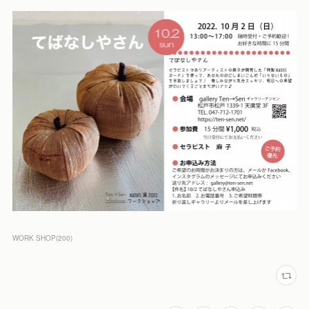
WORK SHOP
(
200
)