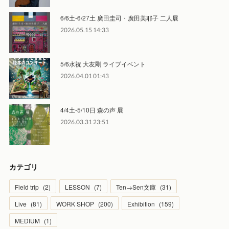
6/6土-6/27土 廣田圭司・廣田美耶子 二人展
2026.05.15 14:33
5/6水祝 大友剛 ライブイベント
2026.04.01 01:43
4/4土-5/10日 森の声 展
2026.03.31 23:51
カテゴリ
Field trip
(
2
)
LESSON
(
7
)
Ten→Sen文庫
(
31
)
Live
(
81
)
WORK SHOP
(
200
)
Exhibition
(
159
)
MEDIUM
(
1
)