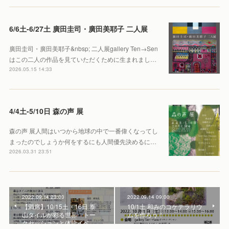
6/6土-6/27土 廣田圭司・廣田美耶子 二人展
廣田圭司・廣田美耶子&nbsp; 二人展gallery Ten→Sen
はこの二人の作品を見ていただくために生まれまし…
2026.05.15 14:33
4/4土-5/10日 森の声 展
森の声 展人間はいつから地球の中で一番偉くなってし
まったのでしょうか何をするにも人間優先決めるに…
2026.03.31 23:51
2022.09.14 23:00
2022.09.14 09:00
【満席】10/15土・16日 泰
10/1土 和みのコケテラリウ
山タイルが彩る世界 トー
ムを作ろう！
クセッションと体験イベ…