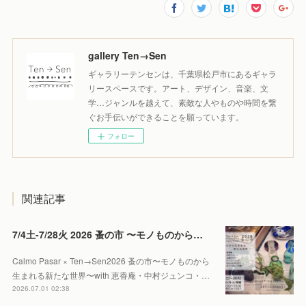
gallery Ten→Sen
ギャラリーテンセンは、千葉県松戸市にあるギャラ
リースペースです。アート、デザイン、音楽、文
学…ジャンルを越えて、素敵な人やものや時間を繋
ぐお手伝いができることを願っています。
フォロー
関連記事
7/4土-7/28火 2026 蚤の市 〜モノものから生まれる新たな世界〜
Calmo Pasar × Ten→Sen2026 蚤の市〜モノものから
生まれる新たな世界〜with 恵香庵・中村ジュンコ・…
2026.07.01 02:38