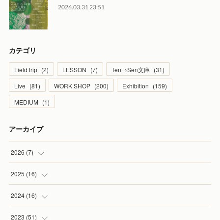
2026.03.31 23:51
カテゴリ
Field trip
(
2
)
LESSON
(
7
)
Ten→Sen文庫
(
31
)
Live
(
81
)
WORK SHOP
(
200
)
Exhibition
(
159
)
MEDIUM
(
1
)
アーカイブ
2026
(
7
)
(
1
)
2025
(
16
)
(
2
)
(
2
)
2024
(
16
)
(
2
)
(
1
)
(
3
)
2023
(
51
)