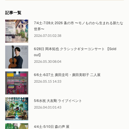
記事一覧
7/4土-7/28火 2026 蚤の市 〜モノものから生まれる新たな
世界〜
2026.07.01 02:38
6/28日 岡本拓也 クラシックギターコンサート 【Sold
out】
2026.05.30 08:04
6/6土-6/27土 廣田圭司・廣田美耶子 二人展
2026.05.15 14:33
5/6水祝 大友剛 ライブイベント
2026.04.01 01:43
4/4土-5/10日 森の声 展