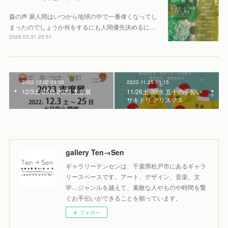
森の声 展人間はいつから地球の中で一番偉くなってし
まったのでしょうか何をするにも人間優先決めるに…
2026.03.31 23:51
2022.12.02 03:35
2022.11.25 00:15
12/3土-25日 2023 支度展
11/26土-30水 五十の手習い
サキドリ クリスマス
gallery Ten→Sen
ギャラリーテンセンは、千葉県松戸市にあるギャラ
リースペースです。アート、デザイン、音楽、文
学…ジャンルを越えて、素敵な人やものや時間を繋
ぐお手伝いができることを願っています。
フォロー