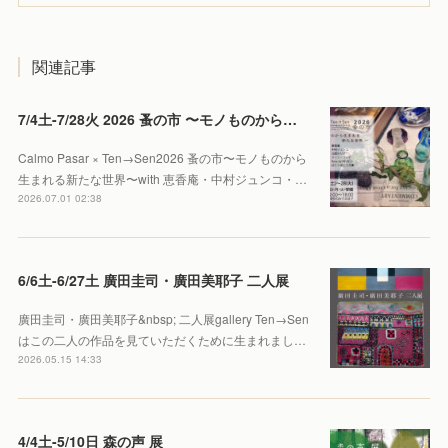
関連記事
7/4土-7/28火 2026 蚤の市 〜モノものから生まれる新たな世界〜
Calmo Pasar × Ten→Sen2026 蚤の市〜モノものから
生まれる新たな世界〜with 恵香庵・中村ジュンコ・…
2026.07.01 02:38
6/6土-6/27土 廣田圭司・廣田美耶子 二人展
廣田圭司・廣田美耶子&nbsp; 二人展gallery Ten→Sen
はこの二人の作品を見ていただくために生まれまし…
2026.05.15 14:33
4/4土-5/10日 森の声 展