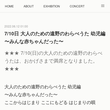
HOME
ABOUT
EXHIBITION
CONCERT
WORKSHOP
モザイクタイル教室
雲と羊 羊毛教室
2022.06.12 01:00
RENTAL
ACCESS
Facebook
Instagram
7/10日 大人のための遠野のわらべうた 幼児編
〜みんな赤ちゃんだった〜
★★★ 7/10(日)の大人のための遠野のわらべ
うたは、おかげさまで満席となりました。
★★★
大人のための遠野のわらべうた 幼児編
〜みんな赤ちゃんだった〜
ここからはじまり ここにもどる はじまりの唄