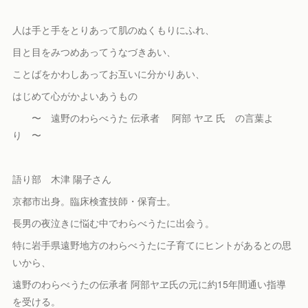
人は手と手をとりあって肌のぬくもりにふれ、
目と目をみつめあってうなづきあい、
ことばをかわしあってお互いに分かりあい、
はじめて心がかよいあうもの
〜 遠野のわらべうた 伝承者 阿部 ヤヱ 氏 の言葉よ
り 〜
語り部 木津 陽子さん
京都市出身。臨床検査技師・保育士。
長男の夜泣きに悩む中でわらべうたに出会う。
特に岩手県遠野地方のわらべうたに子育てにヒントがあるとの思
いから、
遠野のわらべうたの伝承者 阿部ヤヱ氏の元に約15年間通い指導
を受ける。