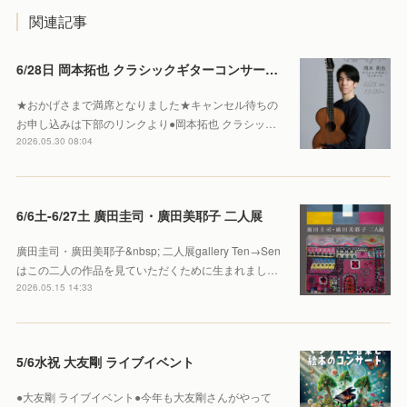
関連記事
6/28日 岡本拓也 クラシックギターコンサート 【Sold out】
★おかげさまで満席となりました★キャンセル待ちの
お申し込みは下部のリンクより●岡本拓也 クラシッ…
2026.05.30 08:04
6/6土-6/27土 廣田圭司・廣田美耶子 二人展
廣田圭司・廣田美耶子&nbsp; 二人展gallery Ten→Sen
はこの二人の作品を見ていただくために生まれまし…
2026.05.15 14:33
5/6水祝 大友剛 ライブイベント
●大友剛 ライブイベント●今年も大友剛さんがやって