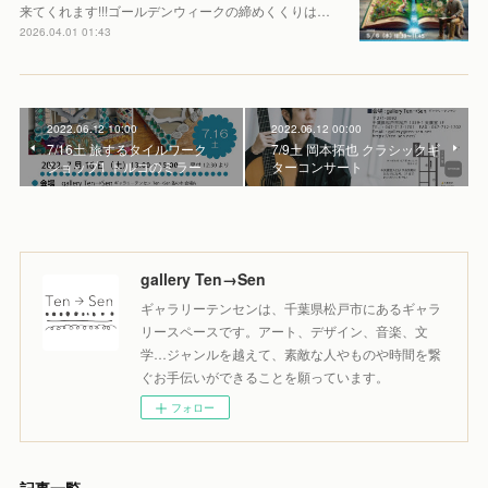
来てくれます!!!ゴールデンウィークの締めくくりは…
2026.04.01 01:43
2022.06.12 10:00
2022.06.12 00:00
7/16土 旅するタイルワーク
7/9土 岡本拓也 クラシックギ
ショップ1 トルコのミラー
ターコンサート
gallery Ten→Sen
ギャラリーテンセンは、千葉県松戸市にあるギャラ
リースペースです。アート、デザイン、音楽、文
学…ジャンルを越えて、素敵な人やものや時間を繋
ぐお手伝いができることを願っています。
フォロー