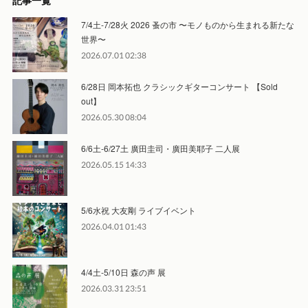
記事一覧
7/4土-7/28火 2026 蚤の市 〜モノものから生まれる新たな
世界〜
2026.07.01 02:38
6/28日 岡本拓也 クラシックギターコンサート 【Sold
out】
2026.05.30 08:04
6/6土-6/27土 廣田圭司・廣田美耶子 二人展
2026.05.15 14:33
5/6水祝 大友剛 ライブイベント
2026.04.01 01:43
4/4土-5/10日 森の声 展
2026.03.31 23:51