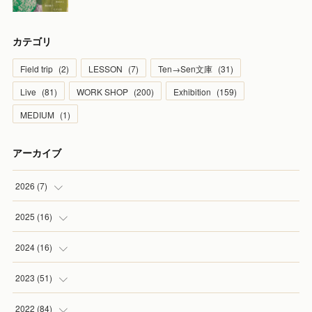
カテゴリ
Field trip
(
2
)
LESSON
(
7
)
Ten→Sen文庫
(
31
)
Live
(
81
)
WORK SHOP
(
200
)
Exhibition
(
159
)
MEDIUM
(
1
)
アーカイブ
2026
(
7
)
(
1
)
2025
(
16
)
(
2
)
(
2
)
2024
(
16
)
(
2
)
(
1
)
(
3
)
2023
(
51
)
(
1
)
(
2
)
(
2
)
(
1
)
2022
(
84
)