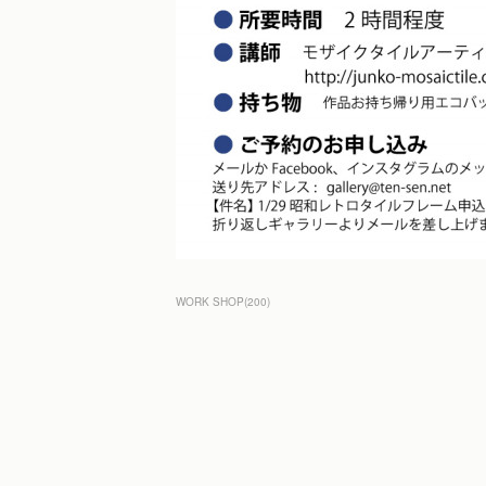
WORK SHOP
(
200
)