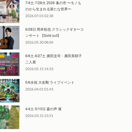
7/4土-7/28火 2026 蚤の市 〜モノも
のから生まれる新たな世界〜
2026.07.01 02:38
6/28日 岡本拓也 クラシックギターコ
ンサート 【Sold out】
2026.05.30 08:04
6/6土-6/27土 廣田圭司・廣田美耶子
二人展
2026.05.15 14:33
5/6水祝 大友剛 ライブイベント
2026.04.01 01:43
4/4土-5/10日 森の声 展
2026.03.31 23:51