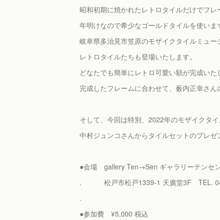
昭和初期に焼かれたレトロタイルだけでフレ
年明けなので希少なゴールドタイルを使いま
岐阜県多治見市笠原のモザイクタイルミュー
レトロタイルたちも登場いたします。
どなたでも簡単にレトロ可愛い額が完成いた
完成したフレームに合わせて、薮内正幸さん
そして、今回は特別、2022年のモザイクタ
中村ジュンコさんからタイルセットのプレゼン
●会場 gallery Ten→Sen ギャラリーテンセ
. 松戸市松戸1339-1 天廣堂3F TEL. 047
.
●参加費 ¥5,000 税込