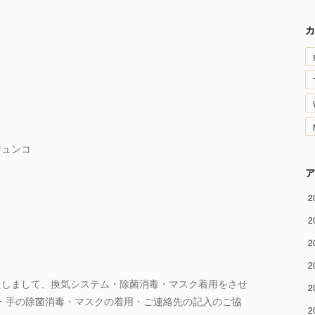
カ
村ジュンコ
ア
2
2
2
2
たしまして、換気システム・除菌消毒・マスク着用をさせ
2
・手の除菌消毒・マスクの着用・ご連絡先の記入のご協
2