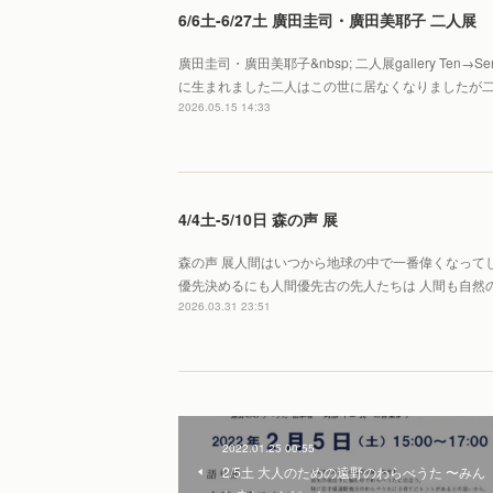
6/6土-6/27土 廣田圭司・廣田美耶子 二人展
廣田圭司・廣田美耶子&nbsp; 二人展gallery Te
に生まれました二人はこの世に居なくなりましたが
2026.05.15 14:33
4/4土-5/10日 森の声 展
森の声 展人間はいつから地球の中で一番偉くなって
優先決めるにも人間優先古の先人たちは 人間も自然
2026.03.31 23:51
2022.01.25 00:55
2/5土 大人のための遠野のわらべうた 〜みん