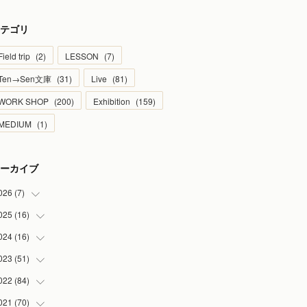
テゴリ
Field trip
(
2
)
LESSON
(
7
)
Ten→Sen文庫
(
31
)
Live
(
81
)
WORK SHOP
(
200
)
Exhibition
(
159
)
MEDIUM
(
1
)
ーカイブ
026
(
7
)
025
(
16
(
1
)
)
(
2
)
024
(
16
(
2
)
)
(
2
)
(
1
)
023
(
51
(
3
)
)
(
1
)
(
2
)
(
2
)
022
(
84
(
1
)
)
(
1
)
(
1
)
(
3
)
(
4
)
021
(
70
(
9
)
)