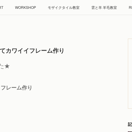
RT
WORKSHOP
モザイクタイル教室
雲と羊 羊毛教室
R
古くてカワイイフレーム作り
た★
イフレーム作り
00
記