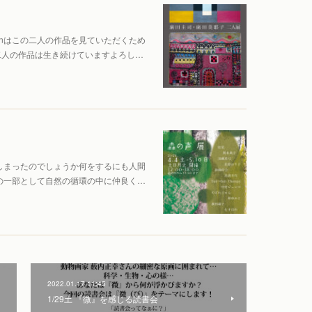
n→Senはこの二人の作品を見ていただくため
二人の作品は生き続けていますよろし…
しまったのでしょうか何をするにも人間
の一部として自然の循環の中に仲良く…
2022.01.17 11:45
1/29土 『微』を感じる読書会