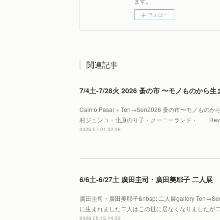
ます。
フォロー
関連記事
7/4土-7/28火 2026 蚤の市 〜モノものか
Calmo Pasar × Ten→Sen2026 蚤の市〜モノ
村ジュンコ・北原のり子・クーニーランド・ Reve 
2026.07.01 02:38
6/6土-6/27土 廣田圭司・廣田美耶子 二人展
廣田圭司・廣田美耶子&nbsp; 二人展gallery Te
に生まれました二人はこの世に居なくなりましたが
2026.05.15 14:33