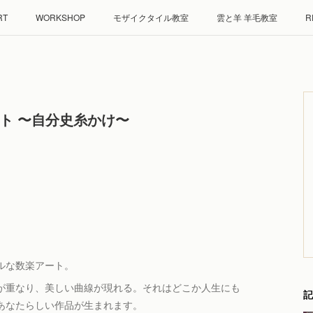
RT
WORKSHOP
モザイクタイル教室
雲と羊 羊毛教室
R
ート 〜自分史糸かけ〜
ルな数楽アート。
が重なり、美しい曲線が現れる。それはどこか⼈⽣にも
記
あなたらしい作品が⽣まれます。