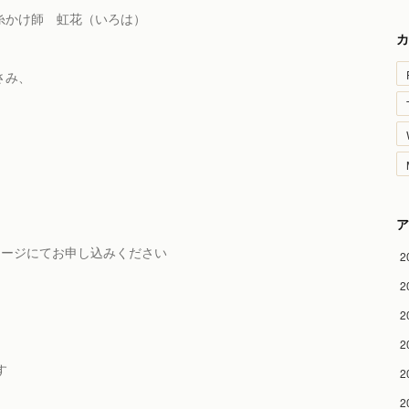
糸かけ師 虹花（いろは）
カ
さみ、
ア
ッセージにてお申し込みください
2
2
2
2
す
2
2