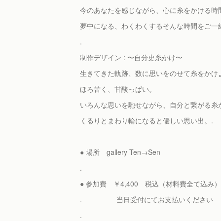
今のあなたを感じながら、⼼に⽷をかける時
夢中になる、わくわくするそんな時間をご⼀
.
制作デザイン : 〜自分史糸かけ〜
生きてきた軌跡、数に思いをのせて糸をかけ
ほろ苦く、甘酸っぱい。
いろんな思いを馳せながら、自分と繋がる糸
くるりとまわり輪になると優しい思い出。.
● 場所 gallery Ten→Sen
.
● 参加費 ￥4,400 税込（材料費全て込み）
. 当日受付にてお支払いください
.