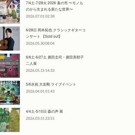
7/4土-7/28火 2026 蚤の市 〜モノも
のから生まれる新たな世界〜
2026.07.01 02:38
6/28日 岡本拓也 クラシックギターコ
ンサート 【Sold out】
2026.05.30 08:04
6/6土-6/27土 廣田圭司・廣田美耶子
二人展
2026.05.15 14:33
5/6水祝 大友剛 ライブイベント
2026.04.01 01:43
4/4土-5/10日 森の声 展
2026.03.31 23:51