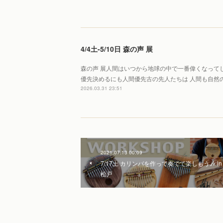
4/4土-5/10日 森の声 展
森の声 展人間はいつから地球の中で一番偉くなって
優先決めるにも人間優先古の先人たちは 人間も自然
2026.03.31 23:51
2021.07.13 00:09
7/17土 カリンバを作って奏でて楽しもう🎶 in
松戸