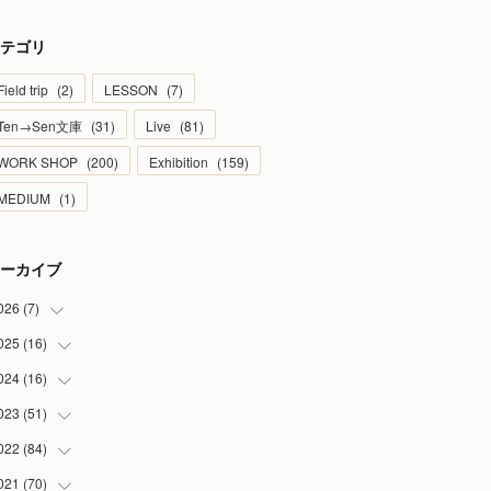
テゴリ
Field trip
(
2
)
LESSON
(
7
)
Ten→Sen文庫
(
31
)
Live
(
81
)
WORK SHOP
(
200
)
Exhibition
(
159
)
MEDIUM
(
1
)
ーカイブ
026
(
7
)
025
(
16
(
1
)
)
(
2
)
024
(
16
(
2
)
)
(
2
)
(
1
)
023
(
51
(
3
)
)
(
1
)
(
2
)
(
2
)
022
(
84
(
1
)
)
(
1
)
(
1
)
(
3
)
(
4
)
021
(
70
(
9
)
)