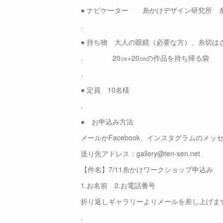
● ナビケーター 糸かけデザイン研究所 
.
● 持ち物 大人の眼鏡（必要な方）、糸切は
. 20㎝×20㎝の作品を持ち帰る袋
.
● 定員 10名様
.
● お申込み方法
メールかFacebook、インスタグラムのメ
送り先アドレス：gallery@ten-sen.net
【件名】7/11糸かけワークショップ申込み
1.お名前 2.お電話番号
折り返しギャラリーよりメールを差し上げま
.