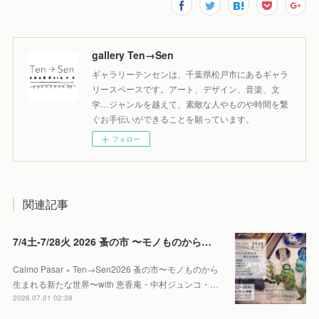
gallery Ten→Sen
ギャラリーテンセンは、千葉県松戸市にあるギャラ
リースペースです。アート、デザイン、音楽、文
学…ジャンルを越えて、素敵な人やものや時間を繋
ぐお手伝いができることを願っています。
フォロー
関連記事
7/4土-7/28火 2026 蚤の市 〜モノものから生まれる新たな世界〜
Calmo Pasar × Ten→Sen2026 蚤の市〜モノものから
生まれる新たな世界〜with 恵香庵・中村ジュンコ・…
2026.07.01 02:38