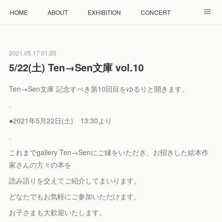
HOME
ABOUT
EXHIBITION
CONCERT
WORKSHOP
モザイクタイル教室
雲と羊 羊毛教室
2021.05.17 01:25
RENTAL
ACCESS
Facebook
Instagram
5/22(土) Ten→Sen文庫 vol.10
Ten→Sen文庫 記念すべき第10回目をゆるりと開きます。
.
●2021年5月22日(土) 13:30より
.
これまでgallery Ten→Senにご縁をいただき、お招きした絵本作
家さんの方々の本を
読み語りを交えてご紹介してまいります。
どなたでもお気軽にご参加いただけます。
お子さまも大歓迎いたします。