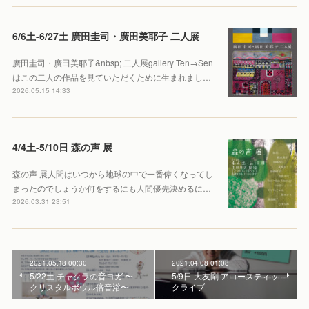
6/6土-6/27土 廣田圭司・廣田美耶子 二人展
廣田圭司・廣田美耶子&nbsp; 二人展gallery Ten→Sen
はこの二人の作品を見ていただくために生まれまし…
2026.05.15 14:33
4/4土-5/10日 森の声 展
森の声 展人間はいつから地球の中で一番偉くなってし
まったのでしょうか何をするにも人間優先決めるに…
2026.03.31 23:51
2021.05.18 00:30
2021.04.08 01:08
5/22土 チャクラの音ヨガ 〜
5/9日 大友剛 アコースティッ
クリスタルボウル倍音浴〜
クライブ