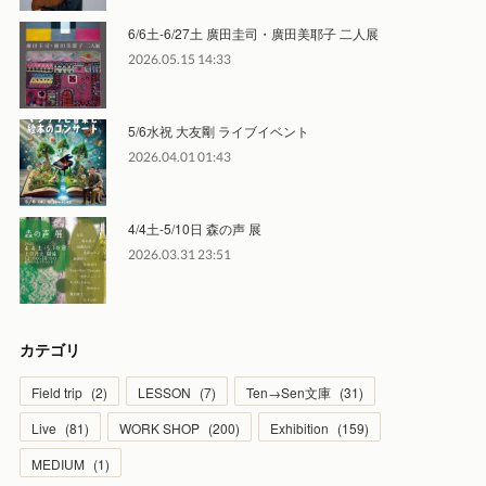
6/6土-6/27土 廣田圭司・廣田美耶子 二人展
2026.05.15 14:33
5/6水祝 大友剛 ライブイベント
2026.04.01 01:43
4/4土-5/10日 森の声 展
2026.03.31 23:51
カテゴリ
Field trip
(
2
)
LESSON
(
7
)
Ten→Sen文庫
(
31
)
Live
(
81
)
WORK SHOP
(
200
)
Exhibition
(
159
)
MEDIUM
(
1
)