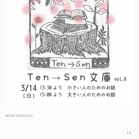
WORK SHOP
(
200
)