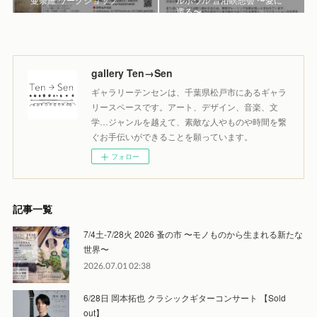
還る〜
gallery Ten→Sen
ギャラリーテンセンは、千葉県松戸市にあるギャラ
リースペースです。アート、デザイン、音楽、文
学…ジャンルを越えて、素敵な人やものや時間を繋
ぐお手伝いができることを願っています。
フォロー
記事一覧
7/4土-7/28火 2026 蚤の市 〜モノものから生まれる新たな
世界〜
2026.07.01 02:38
6/28日 岡本拓也 クラシックギターコンサート 【Sold
out】