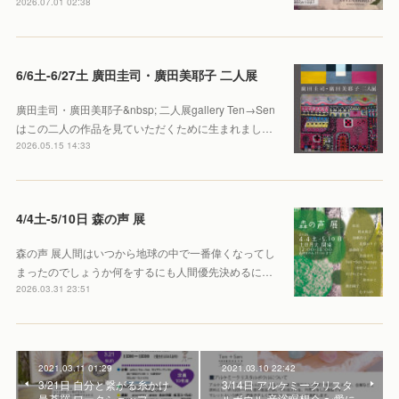
2026.07.01 02:38
6/6土-6/27土 廣田圭司・廣田美耶子 二人展
廣田圭司・廣田美耶子&nbsp; 二人展gallery Ten→Sen
はこの二人の作品を見ていただくために生まれまし…
2026.05.15 14:33
4/4土-5/10日 森の声 展
森の声 展人間はいつから地球の中で一番偉くなってし
まったのでしょうか何をするにも人間優先決めるに…
2026.03.31 23:51
2021.03.11 01:29
2021.03.10 22:42
3/21日 自分と繋がる糸かけ
3/14日 アルケミークリスタ
曼荼羅 ワークショップ
ルボウル 音浴瞑想会 〜愛に