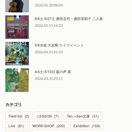
2026.05.30 08:04
6/6土-6/27土 廣田圭司・廣田美耶子 二人展
2026.05.15 14:33
5/6水祝 大友剛 ライブイベント
2026.04.01 01:43
4/4土-5/10日 森の声 展
2026.03.31 23:51
カテゴリ
Field trip
(
2
)
LESSON
(
7
)
Ten→Sen文庫
(
31
)
Live
(
81
)
WORK SHOP
(
200
)
Exhibition
(
159
)