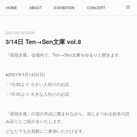
HOME
ABOUT
EXHIBITION
CONCERT
WORKSHOP
モザイクタイル教室
雲と羊 羊毛教室
2021.03.10 23:00
RENTAL
ACCESS
Facebook
Instagram
3/14日 Ten→Sen文庫 vol.8
『花招き展』会場内で、Ten→Sen文庫をゆるりと開きます。
.
●2021年3月14日(日)
・13:30より 小さい人向けのお話
・15:00より 大きな人向けのお話
.
『花招き展』の花の作品に囲まれながら、花にまつわる絵本の読
み語りとご紹介をいたします。
どなたでもお気軽にご参加いただけます。