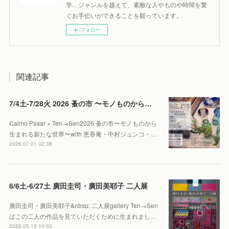
学…ジャンルを越えて、素敵な人やものや時間を繋
ぐお手伝いができることを願っています。
フォロー
関連記事
7/4土-7/28火 2026 蚤の市 〜モノものから生まれる新たな世界〜
Calmo Pasar × Ten→Sen2026 蚤の市〜モノものから
生まれる新たな世界〜with 恵香庵・中村ジュンコ・…
2026.07.01 02:38
6/6土-6/27土 廣田圭司・廣田美耶子 二人展
廣田圭司・廣田美耶子&nbsp; 二人展gallery Ten→Sen
はこの二人の作品を見ていただくために生まれまし…
2026.05.15 14:33