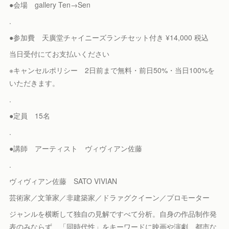
●会場 gallery Ten→Sen
.
●参加費 天廣堂チャイニーズランチセット付き ¥14,000 税込
当日受付にてお支払いください
※キャンセルポリシー 2日前まで無料・前日50%・当日100%を
いただきます。
.
●定員 15名
.
●講師 アーティスト ヴィヴィアン佐藤
.
ヴィヴィアン佐藤 SATO VIVIAN
芸術家／文筆家／非建築家／ドラァグクイーン／プロモーター
ジャンルを横断して独自の見解ですべて分析。自身の作品制作発
表のみならず、「同時代性」をキーワードに映画や演劇、都市な