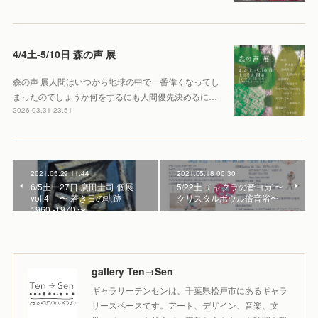
4/4土-5/10日 森の声 展
森の声 展人間はいつから地球の中で一番偉くなってし
まったのでしょうか何をするにも人間優先決めるに…
2026.03.31 23:51
2021.05.29 11:44
2021.05.18 00:30
6/5土ー27日 廣田圭司 個展
5/22土 チャクラの音ヨガ 〜
vol.4 〜 若き日の軌跡
クリスタルボウル倍音浴〜
1960 -1970 〜
gallery Ten→Sen
ギャラリーテンセンは、千葉県松戸市にあるギャラ
リースペースです。アート、デザイン、音楽、文