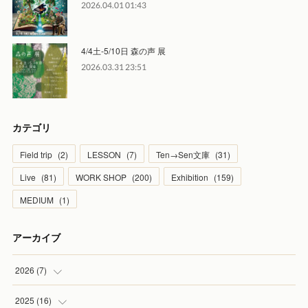
2026.04.01 01:43
4/4土-5/10日 森の声 展
2026.03.31 23:51
カテゴリ
Field trip
(
2
)
LESSON
(
7
)
Ten→Sen文庫
(
31
)
Live
(
81
)
WORK SHOP
(
200
)
Exhibition
(
159
)
MEDIUM
(
1
)
アーカイブ
2026
(
7
)
(
1
)
2025
(
16
)