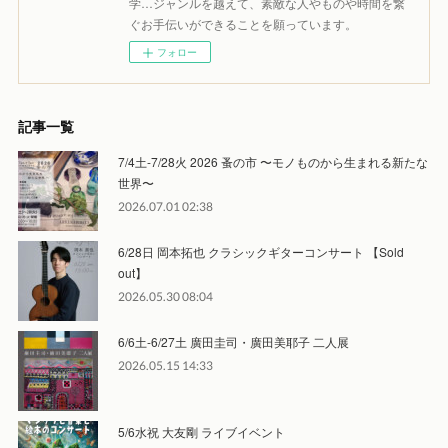
学…ジャンルを越えて、素敵な人やものや時間を繋
ぐお手伝いができることを願っています。
フォロー
記事一覧
7/4土-7/28火 2026 蚤の市 〜モノものから生まれる新たな
世界〜
2026.07.01 02:38
6/28日 岡本拓也 クラシックギターコンサート 【Sold
out】
2026.05.30 08:04
6/6土-6/27土 廣田圭司・廣田美耶子 二人展
2026.05.15 14:33
5/6水祝 大友剛 ライブイベント