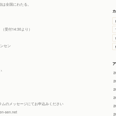
動は全国にわたる。
カ
00 （受付14:30より）
ーテンセン
ア
い
2
2
2
2
スタグラムのメッセージにてお申込みください
2
en.net
2