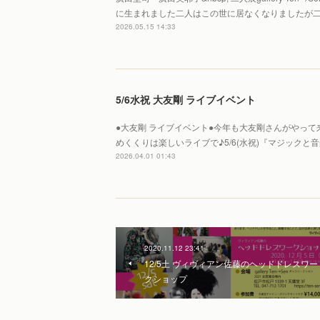
に生まれました二人はこの世に居なくなりましたが
2026.05.15 14:33
5/6水祝 大友剛 ライブイベント
●大友剛 ライブイベント●今年も大友剛さんがやって来
めくくりは楽しいライブで♪5/6(水祝)『マジック
2026.04.01 01:43
2020.11.12 23:41
12/5土 ヴィヴィアン佐藤のヘッドドレスワー
クショップ