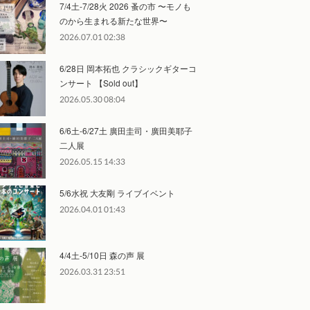
7/4土-7/28火 2026 蚤の市 〜モノも
のから生まれる新たな世界〜
2026.07.01 02:38
6/28日 岡本拓也 クラシックギターコ
ンサート 【Sold out】
2026.05.30 08:04
6/6土-6/27土 廣田圭司・廣田美耶子
二人展
2026.05.15 14:33
5/6水祝 大友剛 ライブイベント
2026.04.01 01:43
4/4土-5/10日 森の声 展
2026.03.31 23:51