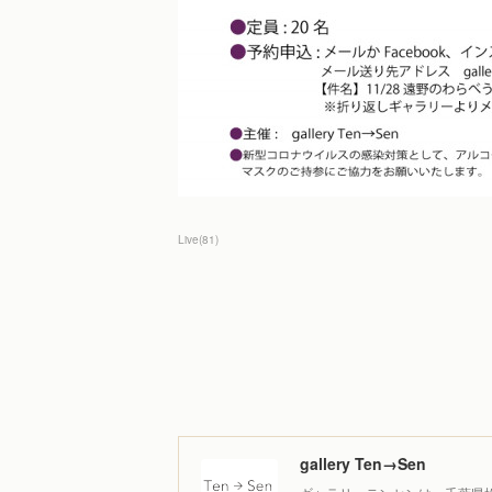
Live
(
81
)
gallery Ten→Sen