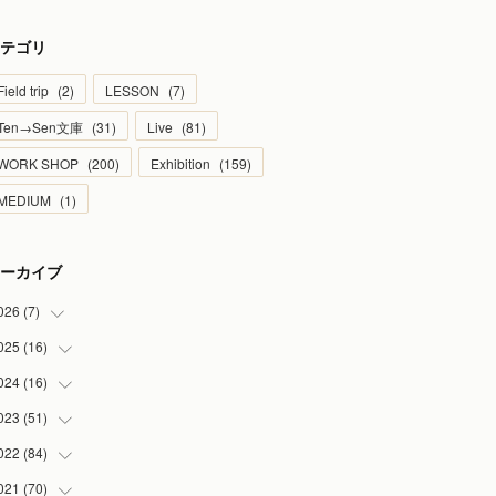
テゴリ
Field trip
(
2
)
LESSON
(
7
)
Ten→Sen文庫
(
31
)
Live
(
81
)
WORK SHOP
(
200
)
Exhibition
(
159
)
MEDIUM
(
1
)
ーカイブ
026
(
7
)
025
(
16
(
1
)
)
(
2
)
024
(
16
(
2
)
)
(
2
)
(
1
)
023
(
51
(
3
)
)
(
1
)
(
2
)
(
2
)
022
(
84
(
1
)
)
(
1
)
(
1
)
(
3
)
(
4
)
021
(
70
(
9
)
)