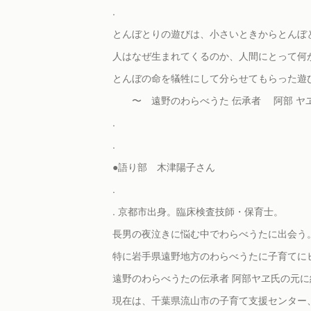
.
とんぼとりの遊びは、小さいときからとんぼ
人はなぜ生まれてくるのか、人間にとって何
とんぼの命を犠牲にして分らせてもらった遊
〜 遠野のわらべうた 伝承者 阿部 ヤヱ
.
.
●語り部 木津陽子さん
.
. 京都市出身。臨床検査技師・保育士。
長男の夜泣きに悩む中でわらべうたに出会う
特に岩手県遠野地方のわらべうたに子育てに
遠野のわらべうたの伝承者 阿部ヤヱ氏の元に
現在は、千葉県流山市の子育て支援センター