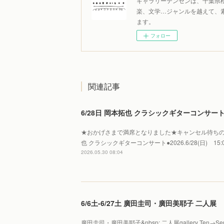
ギャラリーテンセンは、千葉県
楽、文学…ジャンルを越えて、
ます。
フォロー
関連記事
6/28日 岡本拓也 クラシックギターコンサート 【
★おかげさまで満席となりました★キャンセル待ちの
也 クラシックギターコンサート●2026.6/28(日) 15:00
2026.05.30 08:04
6/6土-6/27土 廣田圭司・廣田美耶子 二人展
廣田圭司・廣田美耶子&nbsp; 二人展gallery Te