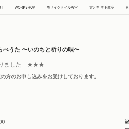
RT
WORKSHOP
モザイクタイル教室
雲と羊 羊毛教室
R
わらべうた 〜いのちと祈りの唄〜
りました ★★★
望の方のお申し込みをお受けしております。
00
記