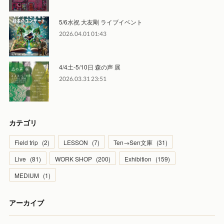
5/6水祝 大友剛 ライブイベント
2026.04.01 01:43
4/4土-5/10日 森の声 展
2026.03.31 23:51
カテゴリ
Field trip
(
2
)
LESSON
(
7
)
Ten→Sen文庫
(
31
)
Live
(
81
)
WORK SHOP
(
200
)
Exhibition
(
159
)
MEDIUM
(
1
)
アーカイブ