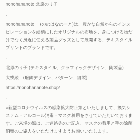
nonohananote 北原のり子
.
nonohananote (ののはなのーと)は、豊かな自然からのインス
ピレーションを絵柄にしたオリジナルの布地を、身につける物だ
けでなく身近に使える製品グッズとして展開する、テキスタイル
プリントのブランドです。
.
北原のり子 (テキスタイル、グラフィックデザイン、陶製品)
大戎綾 (服飾デザイン、パターン、縫製)
https://nonohananote.shop/
.
○新型コロナウイルスの感染拡大防止策といたしまして、換気シ
ステム・アルコール消毒・マスク着用をさせていただいておりま
す。ご来場の際は、ご連絡先のご記入、マスクの着用と手の除菌
消毒のご協力をいただけますようお願いいたします。