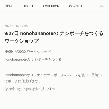
HOME
ABOUT
EXHIBITION
CONCERT
WORKSHOP
モザイクタイル教室
雲と羊 羊毛教室
2020.08.09 14:35
RENTAL
ACCESS
Facebook
Instagram
9/27日 nonohananoteの ナシポーチをつくる
ワークショップ
NASHI展2020 ワークショップ
nonohananoteの ナシポーチをつくる
.
nonohananoteオリジナルのナシポーチのパーツを使い、手縫い
でポーチに仕上げます。
なみ縫いができれば大丈夫です☆
.
.