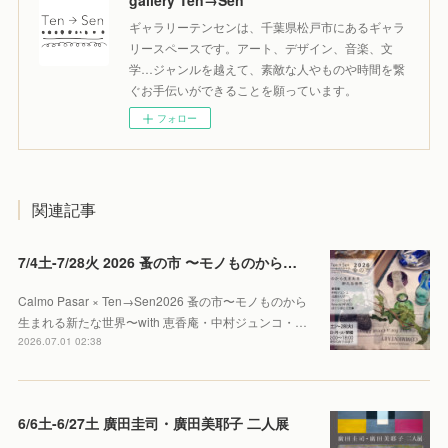
gallery Ten→Sen
ギャラリーテンセンは、千葉県松戸市にあるギャラ
リースペースです。アート、デザイン、音楽、文
学…ジャンルを越えて、素敵な人やものや時間を繋
ぐお手伝いができることを願っています。
フォロー
関連記事
7/4土-7/28火 2026 蚤の市 〜モノものから生まれる新たな世界〜
Calmo Pasar × Ten→Sen2026 蚤の市〜モノものから
生まれる新たな世界〜with 恵香庵・中村ジュンコ・…
2026.07.01 02:38
6/6土-6/27土 廣田圭司・廣田美耶子 二人展