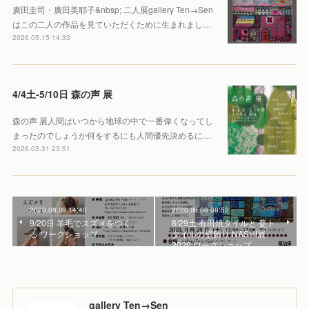
廣田圭司・廣田美耶子&nbsp; 二人展gallery Ten→Sen
はこの二人の作品を見ていただくために生まれまし…
2026.05.15 14:33
4/4土-5/10日 森の声 展
森の声 展人間はいつから地球の中で一番偉くなってし
まったのでしょうか何をするにも人間優先決めるに…
2026.03.31 23:51
2020.08.09 14:40
2020.08.08 08:52
9/20日 羊毛でスズメをつく
8/29土 有田焼タイルと 甍ト
る ワークショップ
タイルの壁飾り NASHI展
2020 ワークショップ
gallery Ten→Sen