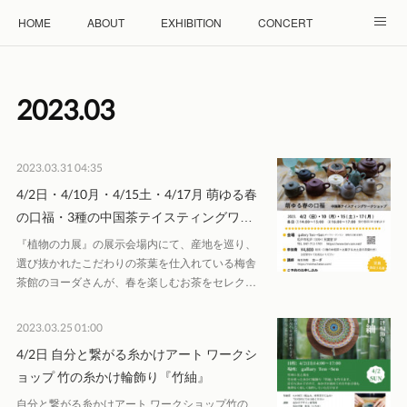
HOME
ABOUT
EXHIBITION
CONCERT
WORKSHOP
モザイクタイル教室
雲と羊 羊毛教室
2023
.
03
RENTAL
ACCESS
Facebook
Instagram
2023.03.31 04:35
4/2日・4/10月・4/15土・4/17月 萌ゆる春
の口福・3種の中国茶テイスティングワ…
『植物の力展』の展示会場内にて、産地を巡り、
選び抜かれたこだわりの茶葉を仕入れている梅舎
茶館のヨーダさんが、春を楽しむお茶をセレク…
2023.03.25 01:00
4/2日 自分と繋がる糸かけアート ワークシ
ョップ 竹の糸かけ輪飾り『竹紬』
自分と繋がる糸かけアート ワークショップ竹の