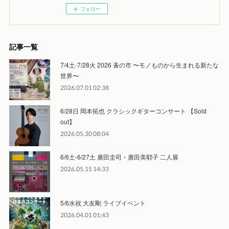
フォロー
記事一覧
7/4土-7/28火 2026 蚤の市 〜モノものから生まれる新たな
世界〜
2026.07.01 02:38
6/28日 岡本拓也 クラシックギターコンサート 【Sold
out】
2026.05.30 08:04
6/6土-6/27土 廣田圭司・廣田美耶子 二人展
2026.05.15 14:33
5/6水祝 大友剛 ライブイベント
2026.04.01 01:43