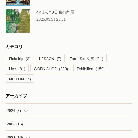
4/4土-5/10日 森の声 展
2026.03.31 23:51
カテゴリ
Field trip
(
2
)
LESSON
(
7
)
Ten→Sen文庫
(
31
)
Live
(
81
)
WORK SHOP
(
200
)
Exhibition
(
159
)
MEDIUM
(
1
)
アーカイブ
2026
(
7
)
(
1
)
2025
(
16
)
(
2
)
(
2
)
2024
(
16
)