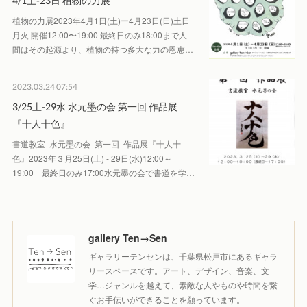
4/1土-23日 植物の力展
植物の力展2023年4月1日(土)ー4月23日(日)土日
月火 開催12:00〜19:00 最終日のみ18:00まで人
間はその起源より、植物の持つ多大な力の恩恵…
2023.03.24 07:54
3/25土-29水 水元墨の会 第一回 作品展
『十人十色』
書道教室 水元墨の会 第一回 作品展『十人十
色』2023年３月25日(土) - 29日(水)12:00～
19:00 最終日のみ17:00水元墨の会で書道を学…
gallery Ten→Sen
ギャラリーテンセンは、千葉県松戸市にあるギャラ
リースペースです。アート、デザイン、音楽、文
学…ジャンルを越えて、素敵な人やものや時間を繋
ぐお手伝いができることを願っています。