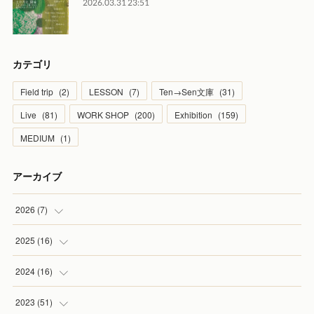
2026.03.31 23:51
カテゴリ
Field trip
(
2
)
LESSON
(
7
)
Ten→Sen文庫
(
31
)
Live
(
81
)
WORK SHOP
(
200
)
Exhibition
(
159
)
MEDIUM
(
1
)
アーカイブ
2026
(
7
)
(
1
)
2025
(
16
)
(
2
)
(
2
)
2024
(
16
)
(
2
)
(
1
)
(
3
)
2023
(
51
)