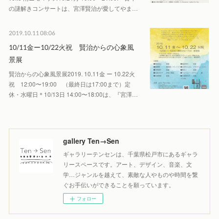
の謎解きコンサートは、宮澤賢治が愛してやま…
2019.10.11 08:06
10/11金ー10/22火祝 賢治からの心象風
景展
賢治からの心象風景展2019. 10.11金 ー 10.22火
祝 12:00〜19:00 （最終日は17:00まで）定
休・水曜日＊10/13日 14:00〜18:00は、『宮澤…
gallery Ten→Sen
ギャラリーテンセンは、千葉県松戸市にあるギャラ
リースペースです。アート、デザイン、音楽、文
学…ジャンルを越えて、素敵な人やものや時間を繋
ぐお手伝いができることを願っています。
フォロー