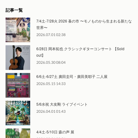
記事一覧
7/4土-7/28火 2026 蚤の市 〜モノものから生まれる新たな
世界〜
2026.07.01 02:38
6/28日 岡本拓也 クラシックギターコンサート 【Sold
out】
2026.05.30 08:04
6/6土-6/27土 廣田圭司・廣田美耶子 二人展
2026.05.15 14:33
5/6水祝 大友剛 ライブイベント
2026.04.01 01:43
4/4土-5/10日 森の声 展