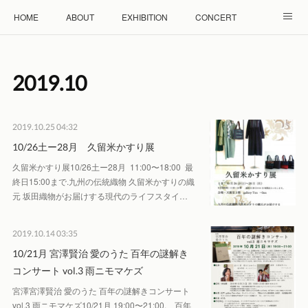
HOME
ABOUT
EXHIBITION
CONCERT
WORKSHOP
モザイクタイル教室
雲と羊 羊毛教室
2019
.
10
RENTAL
ACCESS
Facebook
Instagram
2019.10.25 04:32
10/26土ー28月 久留米かすり展
久留米かすり展10/26土ー28月 11:00〜18:00 最
終日15:00まで.九州の伝統織物 久留米かすりの織
元 坂田織物がお届けする現代のライフスタイ…
2019.10.14 03:35
10/21月 宮澤賢治 愛のうた 百年の謎解き
コンサート vol.3 雨ニモマケズ
宮澤宮澤賢治 愛のうた 百年の謎解きコンサート
vol.3 雨ニモマケズ10/21月 19:00〜21:00. 百年