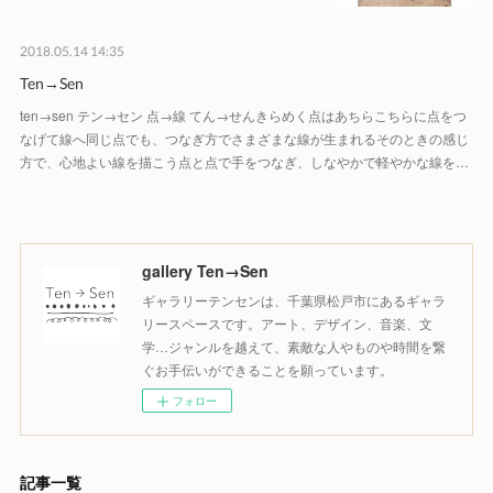
2018.05.14 14:35
Ten→Sen
ten→sen テン→セン 点→線 てん→せんきらめく点はあちらこちらに点をつ
なげて線へ同じ点でも、つなぎ方でさまざまな線が生まれるそのときの感じ
方で、心地よい線を描こう点と点で手をつなぎ、しなやかで軽やかな線を…
gallery Ten→Sen
ギャラリーテンセンは、千葉県松戸市にあるギャラ
リースペースです。アート、デザイン、音楽、文
学…ジャンルを越えて、素敵な人やものや時間を繋
ぐお手伝いができることを願っています。
フォロー
記事一覧