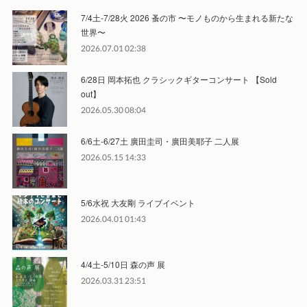
7/4土-7/28火 2026 蚤の市 〜モノものから生まれる新たな
世界〜
2026.07.01 02:38
6/28日 岡本拓也 クラシックギターコンサート 【Sold
out】
2026.05.30 08:04
6/6土-6/27土 廣田圭司・廣田美耶子 二人展
2026.05.15 14:33
5/6水祝 大友剛 ライブイベント
2026.04.01 01:43
4/4土-5/10日 森の声 展
2026.03.31 23:51