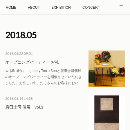
HOME
ABOUT
EXHIBITION
CONCERT
WORKSHOP
モザイクタイル教室
雲と羊 羊毛教室
2018
.
05
RENTAL
ACCESS
Facebook
Instagram
2018.05.23 09:01
オープニングパーティー お礼
去る5/18金に、gallery Ten→Senと廣田圭司個展
のオープニングパーティーを開催させていただき
ました。お忙しい中、たくさんのお客様におい…
2018.05.14 14:58
廣田圭司 個展 vol.1