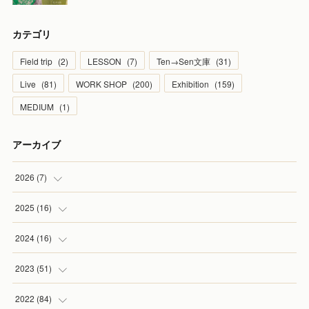
カテゴリ
Field trip
(
2
)
LESSON
(
7
)
Ten→Sen文庫
(
31
)
Live
(
81
)
WORK SHOP
(
200
)
Exhibition
(
159
)
MEDIUM
(
1
)
アーカイブ
2026
(
7
)
(
1
)
2025
(
16
)
(
2
)
(
2
)
2024
(
16
)
(
2
)
(
1
)
(
3
)
2023
(
51
)
(
1
)
(
2
)
(
2
)
(
1
)
2022
(
84
)