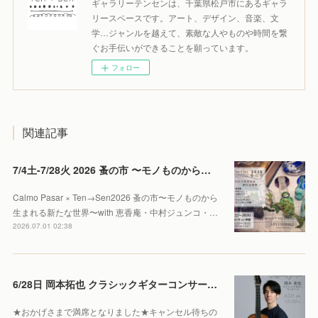
ギャラリーテンセンは、千葉県松戸市にあるギャラ
リースペースです。アート、デザイン、音楽、文
学…ジャンルを越えて、素敵な人やものや時間を繋
ぐお手伝いができることを願っています。
フォロー
関連記事
7/4土-7/28火 2026 蚤の市 〜モノものから生まれる新たな世界〜
Calmo Pasar × Ten→Sen2026 蚤の市〜モノものから
生まれる新たな世界〜with 恵香庵・中村ジュンコ・…
2026.07.01 02:38
6/28日 岡本拓也 クラシックギターコンサート 【Sold out】
★おかげさまで満席となりました★キャンセル待ちの