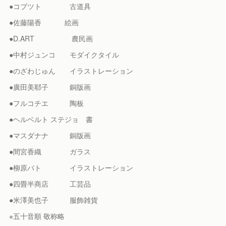
●コブツト 古道具
●佐藤陽香 絵画
●D.ART 農民画
●中村ジュンコ モダイクタイル
●のざわじゅん イラストレーション
●廣田美耶子 銅版画
●フルコチエ 陶板
●ヘルベルト ステジョ 書
●マスダナナ 銅版画
●間宮香織 ガラス
●柳原パト イラストレーション
●四畳半商店 工芸品
●米澤美也子 服飾雑貨
※五十音順 敬称略