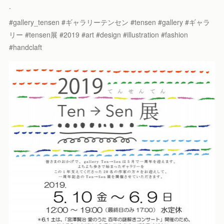
.
#gallery_tensen #ギャラリーテンセン #tensen #gallery #ギャラ
リー #tensen展 #2019 #art #design #illustration #fashion
#handclaft