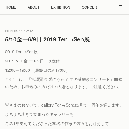
HOME
ABOUT
EXHIBITION
CONCERT
WORKSHOP
モザイクタイル教室
雲と羊 羊毛教室
2019.05.11 12:02
RENTAL
ACCESS
Facebook
Instagram
5/10金ー6/9日 2019 Ten→Sen展
2019 Ten→Sen展
2019.5.10金 ー 6.9日 水定休
12:00ー19:00 （最終日のみ17:00）
＊6.1土は、「宮澤賢治 愛のうた 百年の謎解きコンサート」開催
のため、お申込みの方だけの入場となります。ご注意ください。
.
皆さまのおかげで、gallery Ten→Senは5月で一周年を迎えます。
よちよち歩きで始まったギャラリーを
この1年支えてくださった20名の作家の方々をお迎えして、