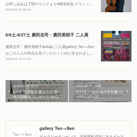
お申し込みは下部のリンクより●岡本拓也 クラシッ…
2026.05.30 08:04
6/6土-6/27土 廣田圭司・廣田美耶子 二人展
廣田圭司・廣田美耶子&nbsp; 二人展gallery Ten→Sen
はこの二人の作品を見ていただくために生まれまし…
2026.05.15 14:33
2019.05.15 05:12
2019.05.11 12:00
6/1土 宮澤賢治 愛のうた 百
5/11土・12日 木の手仕事 ワ
年の謎解きコンサート vol.2
ークショップ
gallery Ten→Sen
ギャラリーテンセンは、千葉県松戸市にあるギャラ