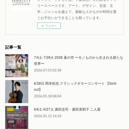
リースペースです。アート、デザイン、音楽、文
学…ジャンルを越えて、素敵な人やものや時間を繋
ぐお手伝いができることを願っています。
フォロー
記事一覧
7/4土-7/28火 2026 蚤の市 〜モノものから生まれる新たな
世界〜
2026.07.01 02:38
6/28日 岡本拓也 クラシックギターコンサート 【Sold
out】
2026.05.30 08:04
6/6土-6/27土 廣田圭司・廣田美耶子 二人展
2026.05.15 14:33