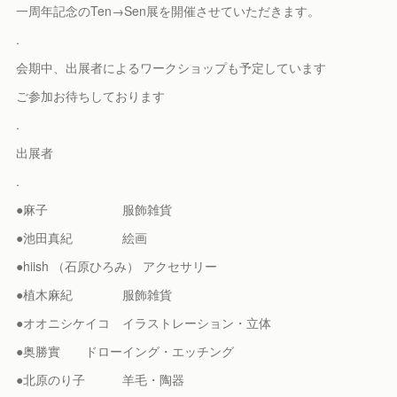
一周年記念のTen→Sen展を開催させていただきます。
.
会期中、出展者によるワークショップも予定しています
ご参加お待ちしております
.
出展者
.
●麻子 服飾雑貨
●池田真紀 絵画
●hiish （石原ひろみ） アクセサリー
●植木麻紀 服飾雑貨
●オオニシケイコ イラストレーション・立体
●奥勝實 ドローイング・エッチング
●北原のり子 羊毛・陶器