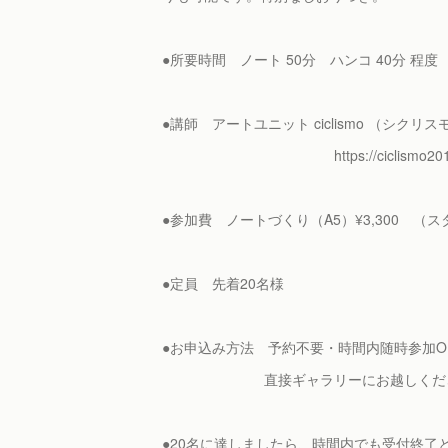
●所要時間 ノート 50分 ハンコ 40分 程度
●講師 アートユニット ciclismo （シクリ
https://ciclismo2014.ji
●参加費 ノートづくり（A5）¥3,300 （ス
●定員 先着20名様
●お申込み方法 予約不要・時間内随時参加O
直接ギャラリーにお越しくださ
●20名に達しましたら、時間内でも受付終了