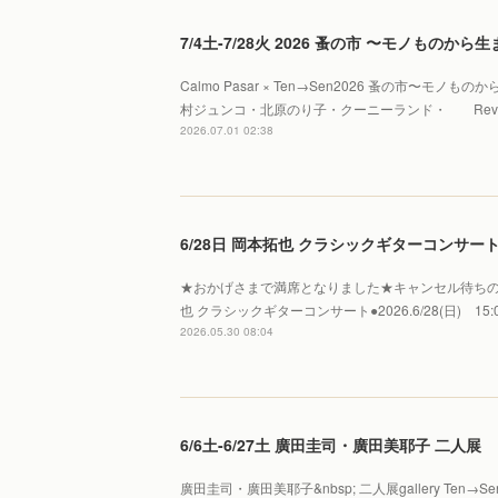
7/4土-7/28火 2026 蚤の市 〜モノものか
Calmo Pasar × Ten→Sen2026 蚤の市〜モノ
村ジュンコ・北原のり子・クーニーランド・ Reve 
2026.07.01 02:38
6/28日 岡本拓也 クラシックギターコンサート 【
★おかげさまで満席となりました★キャンセル待ちの
也 クラシックギターコンサート●2026.6/28(日) 15:00
2026.05.30 08:04
6/6土-6/27土 廣田圭司・廣田美耶子 二人展
廣田圭司・廣田美耶子&nbsp; 二人展gallery Te