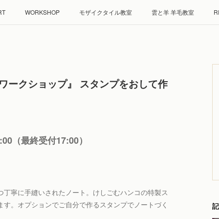
RT
WORKSHOP
モザイクタイル教室
雲と羊 羊毛教室
R
くり ワークショップ』 スタンプをおして作
8:00（最終受付17:00）
つ丁寧に手縫いされたノート。けしごむハンコの特製ス
ます。オプションでご自分で作るスタンプでノートづく
記