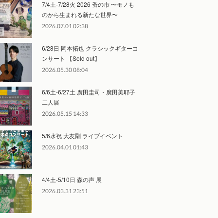
7/4土-7/28火 2026 蚤の市 〜モノも
のから生まれる新たな世界〜
2026.07.01 02:38
6/28日 岡本拓也 クラシックギターコ
ンサート 【Sold out】
2026.05.30 08:04
6/6土-6/27土 廣田圭司・廣田美耶子
二人展
2026.05.15 14:33
5/6水祝 大友剛 ライブイベント
2026.04.01 01:43
4/4土-5/10日 森の声 展
2026.03.31 23:51