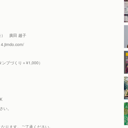
スモ） 廣田 越子
mdo.com/
タンプづくり＋¥1,000）
K
い。
となります。ご了承ください。