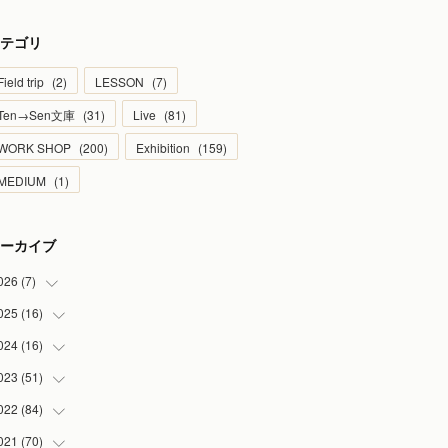
テゴリ
Field trip
(
2
)
LESSON
(
7
)
Ten→Sen文庫
(
31
)
Live
(
81
)
WORK SHOP
(
200
)
Exhibition
(
159
)
MEDIUM
(
1
)
ーカイブ
026
(
7
)
025
(
16
(
1
)
)
(
2
)
024
(
16
(
2
)
)
(
2
)
(
1
)
023
(
51
(
3
)
)
(
1
)
(
2
)
(
2
)
022
(
84
(
1
)
)
(
1
)
(
1
)
(
3
)
(
4
)
021
(
70
(
9
)
)