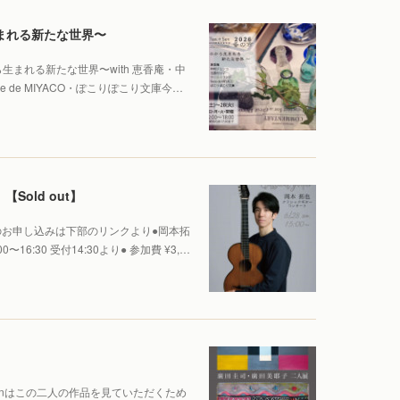
ら生まれる新たな世界〜
ものから生まれる新たな世界〜with 恵香庵・中
de MIYACO・ぽこりぽこり文庫今…
Sold out】
お申し込みは下部のリンクより●岡本拓
〜16:30 受付14:30より● 参加費 ¥3,…
n→Senはこの二人の作品を見ていただくため