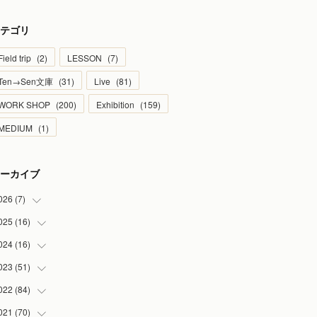
テゴリ
Field trip
(
2
)
LESSON
(
7
)
Ten→Sen文庫
(
31
)
Live
(
81
)
WORK SHOP
(
200
)
Exhibition
(
159
)
MEDIUM
(
1
)
ーカイブ
026
(
7
)
025
(
16
(
1
)
)
(
2
)
024
(
16
(
2
)
)
(
2
)
(
1
)
023
(
51
(
3
)
)
(
1
)
(
2
)
(
2
)
022
(
84
(
1
)
)
(
1
)
(
1
)
(
3
)
(
4
)
021
(
70
(
9
)
)