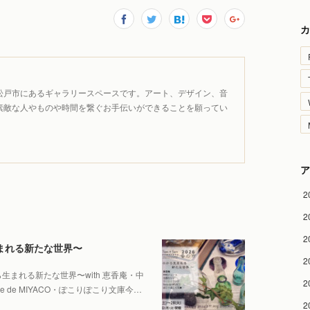
カ
松戸市にあるギャラリースペースです。アート、デザイン、音
素敵な人やものや時間を繋ぐお手伝いができることを願ってい
ア
2
2
2
ら生まれる新たな世界〜
2
ものから生まれる新たな世界〜with 恵香庵・中
2
de MIYACO・ぽこりぽこり文庫今…
2