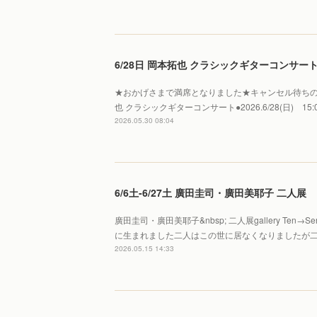
6/28日 岡本拓也 クラシックギターコンサート 【
★おかげさまで満席となりました★キャンセル待ちの
也 クラシックギターコンサート●2026.6/28(日) 15:00
2026.05.30 08:04
6/6土-6/27土 廣田圭司・廣田美耶子 二人展
廣田圭司・廣田美耶子&nbsp; 二人展gallery Te
に生まれました二人はこの世に居なくなりましたが
2026.05.15 14:33