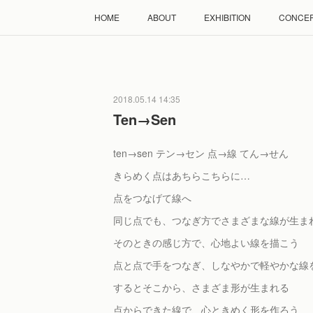
HOME
ABOUT
EXHIBITION
CONCE
2018.05.14 14:35
Ten→Sen
ten→sen テン→セン 点→線 てん→せん
きらめく点はあちらこちらに…
点をつなげて線へ
同じ点でも、つなぎ方でさまざまな線が生ま
そのときの感じ方で、心地よい線を描こう
点と点で手をつなぎ、しなやかで軽やかな線
するとそこから、さまざま形が生まれる
点からできた線で、心ときめく形を作ろう