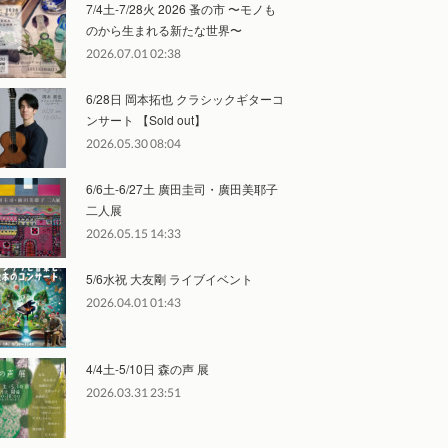
7/4土-7/28火 2026 蚤の市 〜モノも
のから生まれる新たな世界〜
2026.07.01 02:38
6/28日 岡本拓也 クラシックギターコ
ンサート 【Sold out】
2026.05.30 08:04
6/6土-6/27土 廣田圭司・廣田美耶子
二人展
2026.05.15 14:33
5/6水祝 大友剛 ライブイベント
2026.04.01 01:43
4/4土-5/10日 森の声 展
2026.03.31 23:51