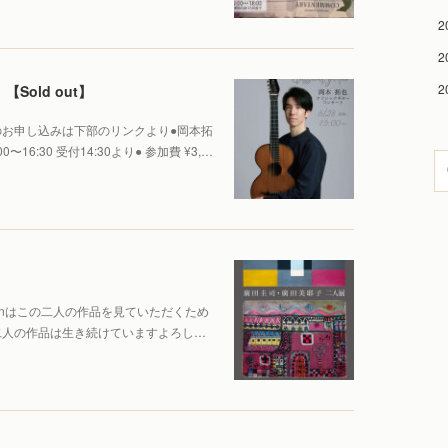
2
2
2
Sold out】
お申し込みは下部のリンクより●岡本拓
〜16:30 受付14:30より● 参加費 ¥3,…
n→Senはこの二人の作品を見ていただくため
二人の作品は生き続けていますよろし…