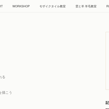
RT
WORKSHOP
モザイクタイル教室
雲と羊 羊毛教室
R
れる
を描こう
記