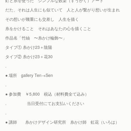
釘と糸を使った シンプルな数楽（すうがく）アート
だた、それは人生にも似ていて 人と人が繋がり想いが生まれ
その想いが幾重にも交差し 人生を描く
糸をかけること それはあなたの心を描くこと
作品名「竹紬 〜糸かけ輪飾〜」
タイプ① 糸かけ23＋陰陽
タイプ② 糸かけ23＋花30
.
● 場所 gallery Ten→Sen
.
● 参加費 ￥5,800 税込（材料費全て込み）
. 当日受付にてお支払いください
.
● 講師 糸かけデザイン研究所 糸かけ師 虹花（いろは）