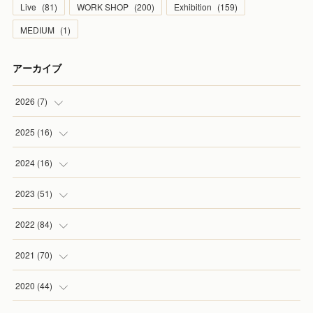
Live
(
81
)
WORK SHOP
(
200
)
Exhibition
(
159
)
MEDIUM
(
1
)
アーカイブ
2026
(
7
)
(
1
)
2025
(
16
)
(
2
)
(
2
)
2024
(
16
)
(
2
)
(
1
)
(
3
)
2023
(
51
)
(
1
)
(
2
)
(
2
)
(
1
)
2022
(
84
)
(
1
)
(
1
)
(
3
)
(
4
)
(
9
)
2021
(
70
)
(
2
)
(
1
)
(
6
)
(
2
)
(
10
)
2020
(
44
)
(
1
)
(
1
)
(
5
)
(
6
)