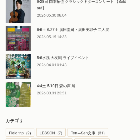
6/28日 岡本拓也 クラシックギターコンサート 【Sold
out】
2026.05.30 08:04
6/6土-6/27土 廣田圭司・廣田美耶子 二人展
2026.05.15 14:33
5/6水祝 大友剛 ライブイベント
2026.04.01 01:43
4/4土-5/10日 森の声 展
2026.03.31 23:51
カテゴリ
Field trip
(
2
)
LESSON
(
7
)
Ten→Sen文庫
(
31
)