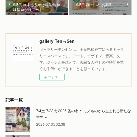
9/5日 旅する糸かけ科学館 体
9/5日 麹のいろは講座
験型糸かけアート
gallery Ten→Sen
ギャラリーテンセンは、千葉県松戸市にあるギャラ
リースペースです。アート、デザイン、音楽、文
学…ジャンルを越えて、素敵な人やものや時間を繋
ぐお手伝いができることを願っています。
フォロー
記事一覧
7/4土-7/28火 2026 蚤の市 〜モノものから生まれる新たな
世界〜
2026.07.01 02:38