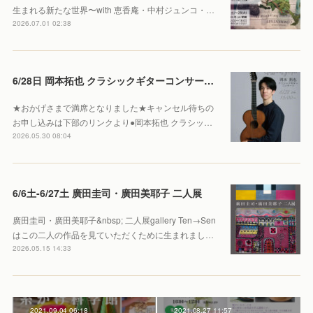
生まれる新たな世界〜with 恵香庵・中村ジュンコ・…
2026.07.01 02:38
6/28日 岡本拓也 クラシックギターコンサート 【Sold out】
★おかげさまで満席となりました★キャンセル待ちの
お申し込みは下部のリンクより●岡本拓也 クラシッ…
2026.05.30 08:04
6/6土-6/27土 廣田圭司・廣田美耶子 二人展
廣田圭司・廣田美耶子&nbsp; 二人展gallery Ten→Sen
はこの二人の作品を見ていただくために生まれまし…
2026.05.15 14:33
2021.09.04 06:18
2021.08.27 11:57