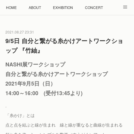
HOME
ABOUT
EXHIBITION
CONCERT
WORKSHOP
モザイクタイル教室
雲と羊 羊毛教室
2021.08.27 23:31
RENTAL
ACCESS
Facebook
Instagram
9/5日 自分と繋がる糸かけアートワークショ
ップ 『竹紬』
NASHI展ワークショップ
自分と繋がる糸かけアートワークショップ
2021年9月5日（日）
14:00～16:00 (受付13:45より)
.
「糸かけ」とは
点と点を結ぶと線が生まれ 線と線が重なると曲線が生まれる