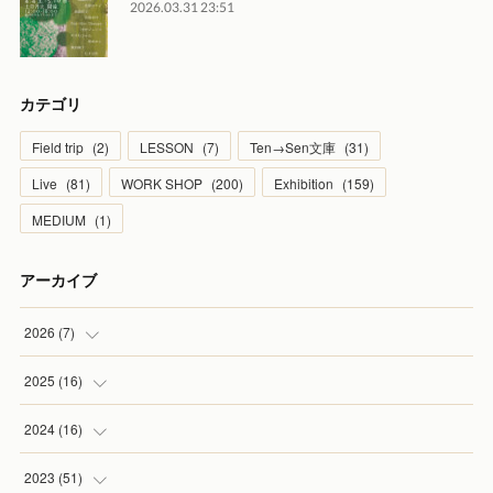
2026.03.31 23:51
カテゴリ
Field trip
(
2
)
LESSON
(
7
)
Ten→Sen文庫
(
31
)
Live
(
81
)
WORK SHOP
(
200
)
Exhibition
(
159
)
MEDIUM
(
1
)
アーカイブ
2026
(
7
)
(
1
)
2025
(
16
)
(
2
)
(
2
)
2024
(
16
)
(
2
)
(
1
)
(
3
)
2023
(
51
)