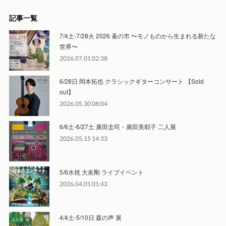
記事一覧
7/4土-7/28火 2026 蚤の市 〜モノものから生まれる新たな
世界〜
2026.07.01 02:38
6/28日 岡本拓也 クラシックギターコンサート 【Sold
out】
2026.05.30 08:04
6/6土-6/27土 廣田圭司・廣田美耶子 二人展
2026.05.15 14:33
5/6水祝 大友剛 ライブイベント
2026.04.01 01:43
4/4土-5/10日 森の声 展