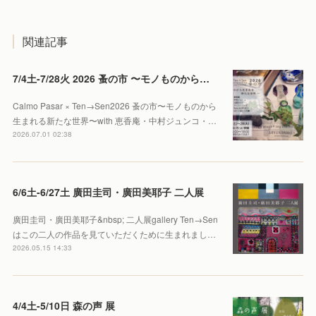
関連記事
7/4土-7/28火 2026 蚤の市 〜モノものから生まれる新たな世界〜
Calmo Pasar × Ten→Sen2026 蚤の市〜モノものから
生まれる新たな世界〜with 恵香庵・中村ジュンコ・…
2026.07.01 02:38
6/6土-6/27土 廣田圭司・廣田美耶子 二人展
廣田圭司・廣田美耶子&nbsp; 二人展gallery Ten→Sen
はこの二人の作品を見ていただくために生まれまし…
2026.05.15 14:33
4/4土-5/10日 森の声 展