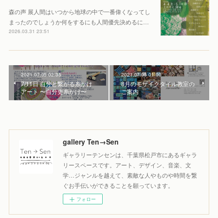
森の声 展人間はいつから地球の中で一番偉くなってし
まったのでしょうか何をするにも人間優先決めるに…
2026.03.31 23:51
2021.07.05 02:35
2021.07.05 01:00
7/11日 自分と繋がる糸かけ
8月のモザイクタイル教室の
アート 〜自分史糸かけ〜
ご案内
gallery Ten→Sen
ギャラリーテンセンは、千葉県松戸市にあるギャラ
リースペースです。アート、デザイン、音楽、文
学…ジャンルを越えて、素敵な人やものや時間を繋
ぐお手伝いができることを願っています。
フォロー